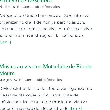
Primeiro de Dezembro
em
Abril 6, 2026
|
Comentários fechados
Música
A Sociedade União Primeiro de Dezembro vai
ao
vivo
organizar no dia 11 de Abril, a partir das 23h,
na
uma noite de música ao vivo. A música ao vivo
Sociedade
União
irá decorrer nas instalações da sociedade e
Primeiro
[Ler +]
de
Dezembro
Música ao vivo no Motoclube de Rio de
Mouro
em
Março 5, 2026
|
Comentários fechados
Música
O Motoclube de Rio de Mouro vai organizar no
ao
vivo
dia 07 de Março, às 21h30, uma noite de
no
música ao vivo. A noite de música ao vivo vai
Motoclube
de
decorrer na sede do Motoclube de
[Ler +]