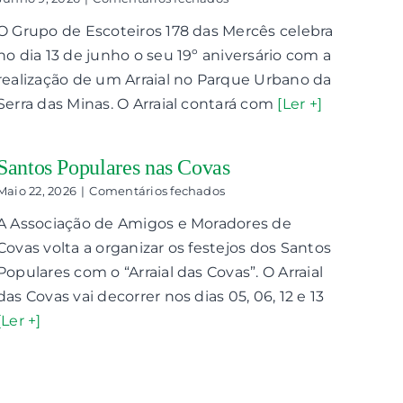
178
O Grupo de Escoteiros 178 das Mercês celebra
das
Mercês
no dia 13 de junho o seu 19º aniversário com a
celebra
realização de um Arraial no Parque Urbano da
aniversário
com
Serra das Minas. O Arraial contará com
[Ler +]
Arraial
Santos Populares nas Covas
em
Maio 22, 2026
|
Comentários fechados
Santos
A Associação de Amigos e Moradores de
Populares
nas
Covas volta a organizar os festejos dos Santos
Covas
Populares com o “Arraial das Covas”. O Arraial
das Covas vai decorrer nos dias 05, 06, 12 e 13
[Ler +]