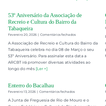
Grande
Noite
de
53º Aniversário da Associação de
Fado
Recreio e Cultura do Bairro da
Tabaqueira
em
Fevereiro 20, 2026
|
Comentários fechados
53º
A Associação de Recreio e Cultura do Bairro da
Aniversário
da
Tabaqueira celebra no dia 08 de Março o seu
Associação
53º Aniversário. Para assinalar esta data a
de
Recreio
ARCBT irá promover diversas atividades ao
e
longo do mês
[Ler +]
Cultura
do
Bairro
da
Enterro do Bacalhau
Tabaqueira
em
Fevereiro 13, 2026
|
Comentários fechados
Enterro
A Junta de Freguesia de Rio de Mouro e o
do
Bacalhau