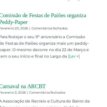
Rio
de
Mouro
Comissão de Festas de Paiões organiza
Peddy-Paper
em
Fevereiro 20, 2026
|
Comentários fechados
Comissão
Para festejar o seu 9º aniversário a Comissão
de
Festas
de Festas de Paiões organiza mais um peddy-
de
paper. O mesmo decorre no dia 22 de Março e
Paiões
organiza
tem o seu início e final no Largo da
[Ler +]
Peddy-
Paper
Carnaval na ARCBT
em
Fevereiro 3, 2026
|
Comentários fechados
Carnaval
A Associação de Recreio e Cultura do Bairro da
na
ARCBT