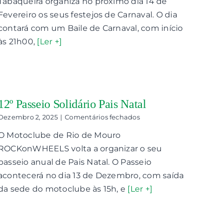
Tabaqueira organiza no próximo dia 14 de
Fevereiro os seus festejos de Carnaval. O dia
contará com um Baile de Carnaval, com início
às 21h00,
[Ler +]
12º Passeio Solidário Pais Natal
em
Dezembro 2, 2025
|
Comentários fechados
12º
O Motoclube de Rio de Mouro
Passeio
Solidário
ROCKonWHEELS volta a organizar o seu
Pais
passeio anual de Pais Natal. O Passeio
Natal
acontecerá no dia 13 de Dezembro, com saída
da sede do motoclube às 15h, e
[Ler +]