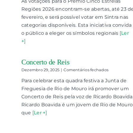
As votações para o Prémio Cinco Estrelas
em
votação
Regiões 2026 encontram-se abertas, até 23 d
para
fevereiro, e será possível votar em Sintra nas
o
Prémio
categorias disponíveis. Esta iniciativa convida
Cinco
o público a eleger os símbolos regionais
[Ler
Estrelas
+]
Regiões
Concerto de Reis
em
Dezembro 29, 2025
|
Comentários fechados
Concerto
Para celebrar esta quadra festiva a Junta de
de
Reis
Freguesia de Rio de Mouro irá promover um
Concerto de Reis pela voz de Ricardo Boavida
Ricardo Boavida é um jovem de Rio de Mouro
que
[Ler +]