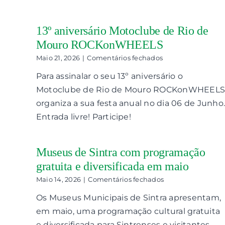
Cultural
13º aniversário Motoclube de Rio de
Mouro ROCKonWHEELS
em
Maio 21, 2026
|
Comentários fechados
13º
Para assinalar o seu 13º aniversário o
aniversário
Motoclube
Motoclube de Rio de Mouro ROCKonWHEEL
de
organiza a sua festa anual no dia 06 de Junho.
Rio
de
Entrada livre! Participe!
Mouro
ROCKonWHEELS
Museus de Sintra com programação
gratuita e diversificada em maio
em
Maio 14, 2026
|
Comentários fechados
Museus
Os Museus Municipais de Sintra apresentam,
de
Sintra
em maio, uma programação cultural gratuita
com
e diversificada para Sintrenses e visitantes,