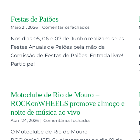
Festas de Paiões
em
Maio 21, 2026
|
Comentários fechados
Festas
Nos dias 05, 06 e 07 de Junho realizam-se as
de
Paiões
Festas Anuais de Paiões pela mão da
Comissão de Festas de Paiões. Entrada livre!
S
Participe!
Motoclube de Rio de Mouro –
ROCKonWHEELS promove almoço e
noite de música ao vivo
em
Abril 24, 2026
|
Comentários fechados
Motoclube
O Motoclube de Rio de Mouro
de
Rio