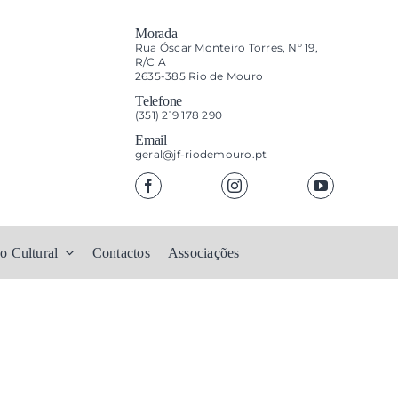
Morada
Rua Óscar Monteiro Torres, Nº 19,
R/C A
2635-385 Rio de Mouro
Telefone
(351) 219 178 290
Email
geral@jf-riodemouro.pt
o Cultural
Contactos
Associações