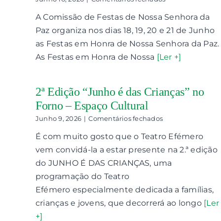
Festas
A Comissão de Festas de Nossa Senhora da
em
Honra
Paz organiza nos dias 18, 19, 20 e 21 de Junho
de
as Festas em Honra de Nossa Senhora da Paz.
Nossa
Senhora
As Festas em Honra de Nossa
[Ler +]
da
Paz
2ª Edição “Junho é das Crianças” no
Forno – Espaço Cultural
em
Junho 9, 2026
|
Comentários fechados
2ª
É com muito gosto que o Teatro Efémero
Edição
“Junho
vem convidá-la a estar presente na 2.ª edição
é
do JUNHO É DAS CRIANÇAS, uma
das
Crianças”
programação do Teatro
no
Efémero especialmente dedicada a famílias,
Forno
crianças e jovens, que decorrerá ao longo
–
[Ler
Espaço
+]