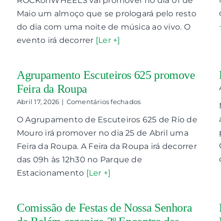
ROCKonWHEELS vai promover no dia 01 de
de
Maio um almoço que se prologará pelo resto
Mouro
–
do dia com uma noite de música ao vivo. O
ROCKonWHEELS
evento irá decorrer
[Ler +]
promove
almoço
e
noite
Agrupamento Escuteiros 625 promove
de
Feira da Roupa
música
ao
em
Abril 17, 2026
|
Comentários fechados
vivo
Agrupamento
O Agrupamento de Escuteiros 625 de Rio de
Escuteiros
625
Mouro irá promover no dia 25 de Abril uma
promove
Feira da Roupa. A Feira da Roupa irá decorrer
Feira
da
das 09h às 12h30 no Parque de
Roupa
Estacionamento
[Ler +]
Comissão de Festas de Nossa Senhora