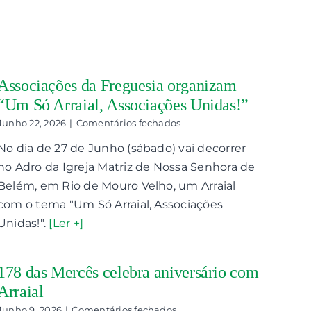
Associações da Freguesia organizam
“Um Só Arraial, Associações Unidas!”
em
Junho 22, 2026
|
Comentários fechados
Associações
No dia de 27 de Junho (sábado) vai decorrer
da
Freguesia
no Adro da Igreja Matriz de Nossa Senhora de
organizam
Belém, em Rio de Mouro Velho, um Arraial
“Um
Só
com o tema "Um Só Arraial, Associações
Arraial,
Unidas!".
[Ler +]
Associações
Unidas!”
178 das Mercês celebra aniversário com
Arraial
em
Junho 9, 2026
|
Comentários fechados