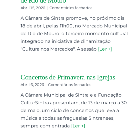
de Rio de Mouro
em
Abril 15, 2026
|
Comentários fechados
Cultura
A Câmara de Sintra promove, no próximo dia
nos
Mercados
18 de abril, pelas 11h00, no Mercado Municipal
anima
de Rio de Mouro, o terceiro momento cultural
o
Mercado
integrado na iniciativa de dinamização
de
"Cultura nos Mercados". A sessão
[Ler +]
Rio
de
Mouro
Concertos de Primavera nas Igrejas
em
Abril 6, 2026
|
Comentários fechados
Concertos
A Câmara Municipal de Sintra e a Fundação
de
Primavera
CulturSintra apresentam, de 13 de março a 30
nas
de maio, um ciclo de concertos que leva a
Igrejas
música a todas as freguesias Sintrenses,
sempre com entrada
[Ler +]