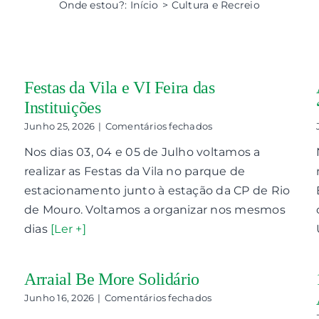
Onde estou?
:
Início
>
Cultura e Recreio
Festas da Vila e VI Feira das
Instituições
em
Junho 25, 2026
|
Comentários fechados
Festas
Nos dias 03, 04 e 05 de Julho voltamos a
da
Vila
realizar as Festas da Vila no parque de
e
estacionamento junto à estação da CP de Rio
VI
Feira
de Mouro. Voltamos a organizar nos mesmos
das
dias
[Ler +]
Instituições
Arraial Be More Solidário
em
Junho 16, 2026
|
Comentários fechados
Arraial