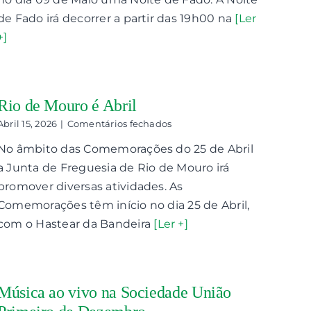
Noite
de
de Fado irá decorrer a partir das 19h00 na
[Ler
Fado
+]
Rio de Mouro é Abril
em
Abril 15, 2026
|
Comentários fechados
Rio
No âmbito das Comemorações do 25 de Abril
de
Mouro
a Junta de Freguesia de Rio de Mouro irá
é
promover diversas atividades. As
Abril
Comemorações têm início no dia 25 de Abril,
com o Hastear da Bandeira
[Ler +]
Música ao vivo na Sociedade União