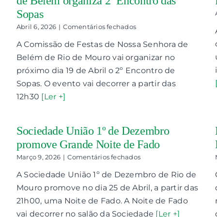
de Belém organiza 2º Encontro das
Sopas
em
Abril 6, 2026
|
Comentários fechados
Comissão
A Comissão de Festas de Nossa Senhora de
de
Festas
Belém de Rio de Mouro vai organizar no
de
próximo dia 19 de Abril o 2º Encontro de
Nossa
Senhora
Sopas. O evento vai decorrer a partir das
de
12h30
[Ler +]
Belém
organiza
2º
Encontro
Sociedade União 1º de Dezembro
das
promove Grande Noite de Fado
Sopas
em
Março 9, 2026
|
Comentários fechados
Sociedade
A Sociedade União 1º de Dezembro de Rio de
União
1º
Mouro promove no dia 25 de Abril, a partir das
de
21h00, uma Noite de Fado. A Noite de Fado
Dezembro
promove
vai decorrer no salão da Sociedade
[Ler +]