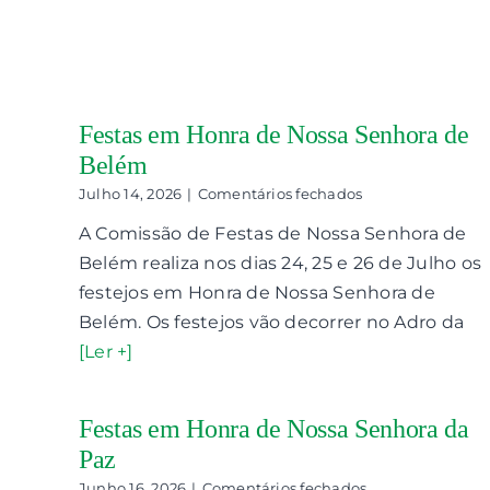
Festas em Honra de Nossa Senhora de
Belém
em
Julho 14, 2026
|
Comentários fechados
Festas
A Comissão de Festas de Nossa Senhora de
em
Honra
Belém realiza nos dias 24, 25 e 26 de Julho os
de
festejos em Honra de Nossa Senhora de
Nossa
Senhora
Belém. Os festejos vão decorrer no Adro da
de
[Ler +]
Belém
Festas em Honra de Nossa Senhora da
Paz
em
Junho 16, 2026
|
Comentários fechados