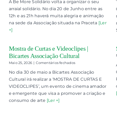
A Be More Solidário volta a organizar o seu
Be
More
arraial solidário. No dia 20 de Junho entre as
Solidário
12h e as 21h haverá muita alegria e animação
na sede da Associação situada na Praceta
[Ler
+]
Mostra de Curtas e Videoclipes |
Bicartes Associação Cultural
em
Maio 25, 2026
|
Comentários fechados
Mostra
No dia 30 de maio a Bicartes Associação
de
Curtas
Cultural irá realizar a ‘MOSTRA DE CURTAS E
e
VIDEOCLIPES’, um evento de cinema amador
Videoclipes
|
e emergente que visa a promover a criação e
Bicartes
consumo de arte
[Ler +]
Associação
Cultural