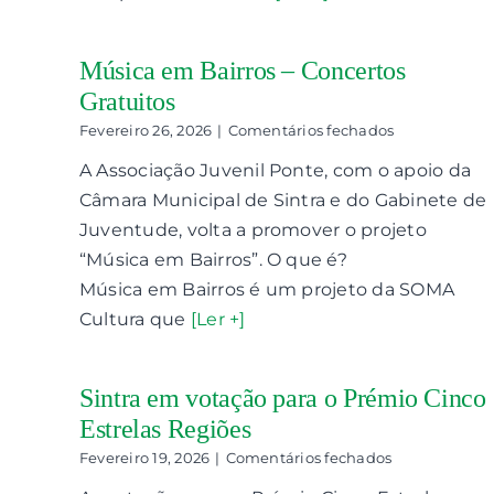
Música em Bairros – Concertos
Gratuitos
em
Fevereiro 26, 2026
|
Comentários fechados
Música
A Associação Juvenil Ponte, com o apoio da
em
Bairros
Câmara Municipal de Sintra e do Gabinete de
–
Juventude, volta a promover o projeto
Concertos
Gratuitos
“Música em Bairros”. O que é?
Música em Bairros é um projeto da SOMA
Cultura que
[Ler +]
Sintra em votação para o Prémio Cinco
Estrelas Regiões
em
Fevereiro 19, 2026
|
Comentários fechados
Sintra