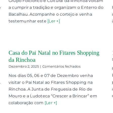
Grupo Folclórico e Cultural da Rinchoa voltam
a cumprir a tradição e organizam o Enterro do
e
Bacalhau. Acompanhe o cortejo e venha
testemunhar este
[Ler +]
Casa do Pai Natal no Fitares Shopping
da Rinchoa
em
Dezembro 2, 2025
|
Comentários fechados
Casa
Nos dias 05, 06 e 07 de Dezembro venha
do
Pai
.
visitar o Pai Natal ao Fitares Shopping na
Natal
Rinchoa. A Junta de Freguesia de Rio de
no
Fitares
Mouro e a Ludoteca “Crescer a Brincar” em
Shopping
colaboração com
[Ler +]
da
Rinchoa