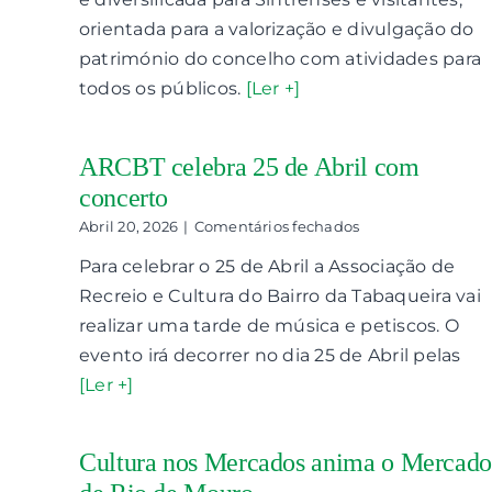
programação
gratuita
orientada para a valorização e divulgação do
e
património do concelho com atividades para
diversificada
todos os públicos.
[Ler +]
em
maio
ARCBT celebra 25 de Abril com
concerto
em
Abril 20, 2026
|
Comentários fechados
ARCBT
Para celebrar o 25 de Abril a Associação de
celebra
25
Recreio e Cultura do Bairro da Tabaqueira vai
de
realizar uma tarde de música e petiscos. O
Abril
com
evento irá decorrer no dia 25 de Abril pelas
concerto
[Ler +]
Cultura nos Mercados anima o Mercado