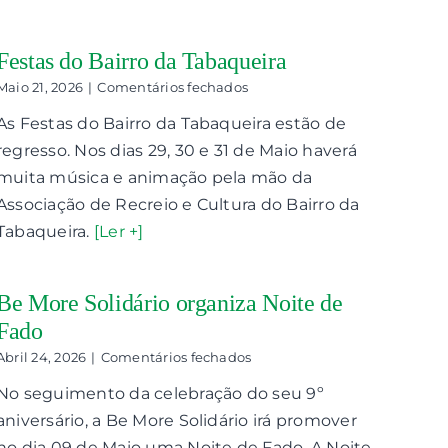
Festas do Bairro da Tabaqueira
em
Maio 21, 2026
|
Comentários fechados
Festas
As Festas do Bairro da Tabaqueira estão de
do
Bairro
regresso. Nos dias 29, 30 e 31 de Maio haverá
da
muita música e animação pela mão da
Tabaqueira
Associação de Recreio e Cultura do Bairro da
Tabaqueira.
[Ler +]
Be More Solidário organiza Noite de
Fado
em
Abril 24, 2026
|
Comentários fechados
Be
No seguimento da celebração do seu 9º
More
Solidário
aniversário, a Be More Solidário irá promover
organiza
no dia 09 de Maio uma Noite de Fado. A Noite