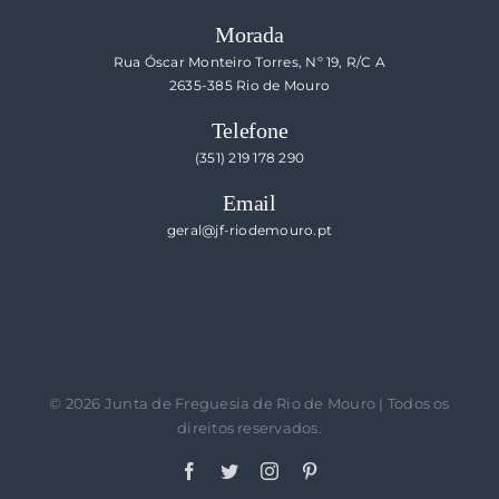
Morada
Rua Óscar Monteiro Torres, Nº 19, R/C A
2635-385 Rio de Mouro
Telefone
(351) 219 178 290
Email
geral@jf-riodemouro.pt
©
2026 Junta de Freguesia de Rio de Mouro | Todos os
direitos reservados.
Facebook
Twitter
Instagram
Pinterest