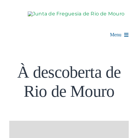
Skip
to
content
Menu
Rio de Mouro
À descoberta de
Junta de Freguesia
Rio de Mouro
Assembleia
Balcão Digital
Notícias e Eventos
Espaço Cultural