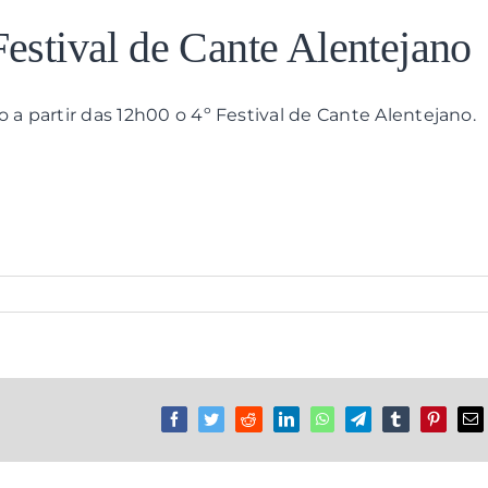
Festival de Cante Alentejano
 a partir das 12h00 o 4º Festival de Cante Alentejano.
Facebook
Twitter
Reddit
LinkedIn
WhatsApp
Telegram
Tumblr
Pinterest
Em
(n
ma
nã
pu