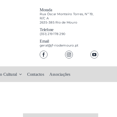
Morada
Rua Óscar Monteiro Torres, Nº 19,
R/C A
2635-385 Rio de Mouro
Telefone
(351) 219 178 290
Email
geral@jf-riodemouro.pt
o Cultural
Contactos
Associações