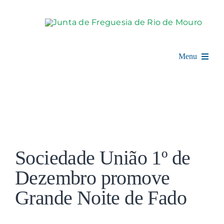
Skip
to
content
Menu
Rio de Mouro
Junta de Freguesia
View
Assembleia
Larger
Sociedade União 1º de
Image
Balcão Digital
Dezembro promove
Grande Noite de Fado
Notícias e Eventos
Espaço Cultural