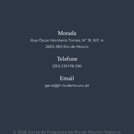
Morada
Rua Óscar Monteiro Torres, Nº 19, R/C A
2635-385 Rio de Mouro
Telefone
(351) 219 178 290
Email
geral@jf-riodemouro.pt
©
2026 Junta de Freguesia de Rio de Mouro | Todos os