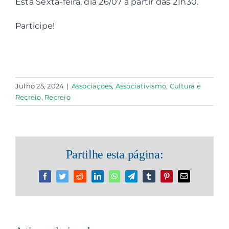
Esta Sexta-feira, dia 26/07 a partir das 21h30.
Participe!
Contactos
Associações
Julho 25, 2024
|
Associações
,
Associativismo
,
Cultura e
Recreio
,
Recreio
Partilhe esta página:
Facebook
Twitter
Reddit
LinkedIn
WhatsApp
Telegram
Tumblr
Pinterest
Email
(necessário
mas
não
publicado)