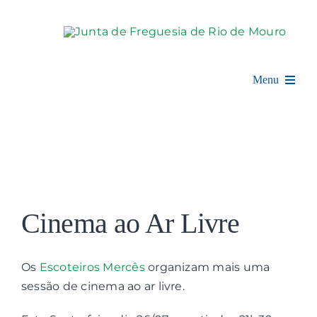
Skip
to
content
Menu
Rio de Mouro
Junta de Freguesia
View
Assembleia
Larger
Cinema ao Ar Livre
Image
Balcão Digital
Os
Escoteiros Mercês
organizam mais uma
Notícias e Eventos
sessão de cinema ao ar livre.
Espaço Cultural