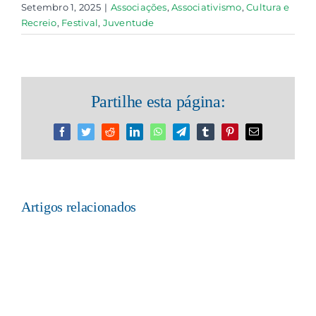
Setembro 1, 2025
|
Associações
,
Associativismo
,
Cultura e
Recreio
,
Festival
,
Juventude
Partilhe esta página:
Facebook
Twitter
Reddit
LinkedIn
WhatsApp
Telegram
Tumblr
Pinterest
Email
(necessário
mas
não
publicado)
Artigos relacionados