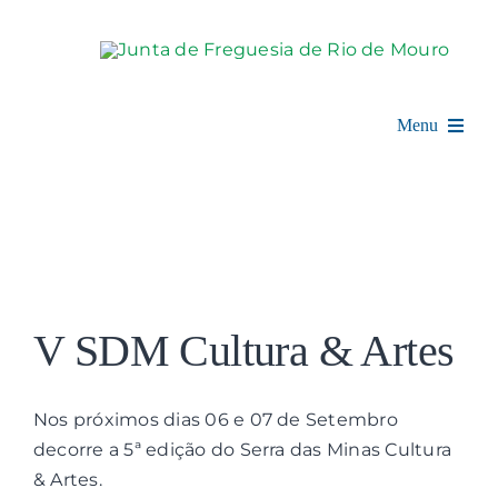
Skip
to
content
Menu
Rio de Mouro
Junta de Freguesia
View
Assembleia
Larger
V SDM Cultura & Artes
Image
Balcão Digital
Nos próximos dias 06 e 07 de Setembro
Notícias e Eventos
decorre a 5ª edição do Serra das Minas Cultura
& Artes.
Espaço Cultural