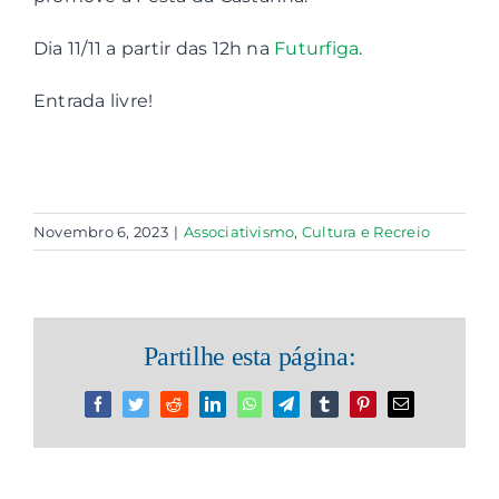
Dia 11/11 a partir das 12h na
Futurfiga
.
Contactos
Entrada livre!
Associações
Novembro 6, 2023
|
Associativismo
,
Cultura e Recreio
Partilhe esta página:
Facebook
Twitter
Reddit
LinkedIn
WhatsApp
Telegram
Tumblr
Pinterest
Email
(necessário
mas
não
publicado)