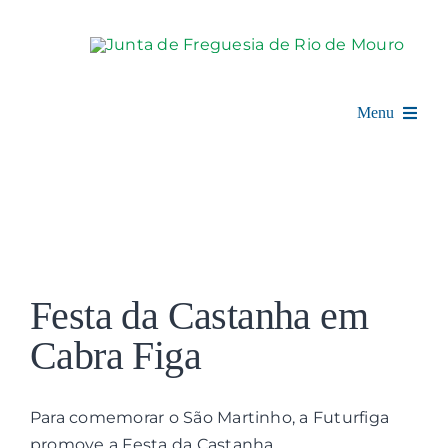
Skip
to
content
Menu
Rio de Mouro
Junta de Freguesia
View
Assembleia
Larger
Festa da Castanha em
Image
Balcão Digital
Cabra Figa
Notícias e Eventos
Para comemorar o São Martinho, a Futurfiga
promove a Festa da Castanha.
Espaço Cultural