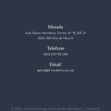
Morada
Rua Óscar Monteiro Torres, Nº 19, R/C A
2635-385 Rio de Mouro
Telefone
(351) 219 178 290
Email
geral@jf-riodemouro.pt
©
2026 Junta de Freguesia de Rio de Mouro | Todos os