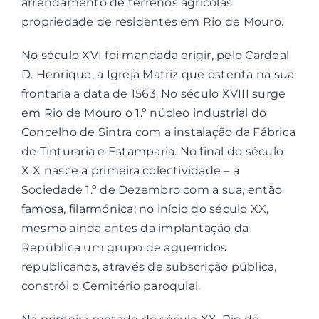
arrendamento de terrenos agrícolas
propriedade de residentes em Rio de Mouro.
Contactos
No século XVI foi mandada erigir, pelo Cardeal
D. Henrique, a Igreja Matriz que ostenta na sua
Associações
frontaria a data de 1563. No século XVIII surge
em Rio de Mouro o 1.º núcleo industrial do
Concelho de Sintra com a instalação da Fábrica
de Tinturaria e Estamparia. No final do século
XIX nasce a primeira colectividade – a
Sociedade 1.º de Dezembro com a sua, então
famosa, filarmónica; no início do século XX,
mesmo ainda antes da implantação da
República um grupo de aguerridos
republicanos, através de subscrição pública,
constrói o Cemitério paroquial.