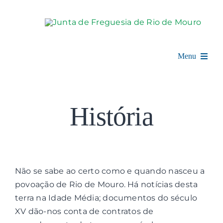
Skip
to
content
Menu
Rio de Mouro
História
Junta de Freguesia
Assembleia
Balcão Digital
Não se sabe ao certo como e quando nasceu a
povoação de Rio de Mouro. Há notícias desta
Notícias e Eventos
terra na Idade Média; documentos do século
XV dão-nos conta de contratos de
Espaço Cultural