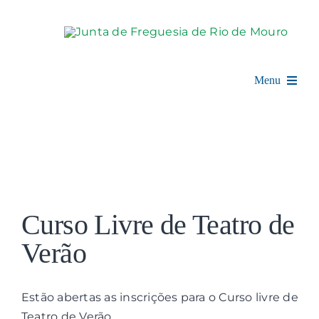
Skip
to
content
Menu
Rio de Mouro
Junta de Freguesia
View
Assembleia
Larger
Curso Livre de Teatro de
Image
Balcão Digital
Verão
Notícias e Eventos
Estão abertas as inscrições para o Curso livre de
Teatro de Verão.
Espaço Cultural