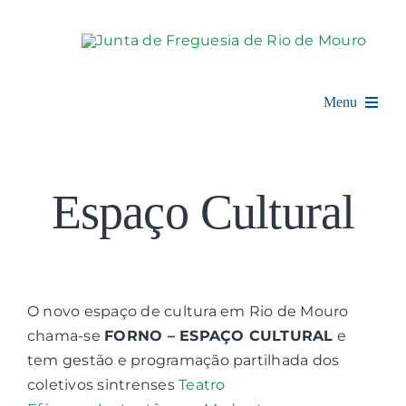
Skip
to
content
Menu
Rio de Mouro
Espaço Cultural
Junta de Freguesia
Assembleia
Balcão Digital
O novo espaço de cultura em Rio de Mouro
chama-se
FORNO – ESPAÇO CULTURAL
e
Notícias e Eventos
tem gestão e programação partilhada dos
coletivos sintrenses
Teatro
Espaço Cultural