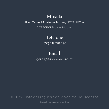
Morada
Rua Óscar Monteiro Torres, Nº 19, R/C A
2635-385 Rio de Mouro
Telefone
(351) 219 178 290
Email
geral@jf-riodemouro.pt
©
2026 Junta de Freguesia de Rio de Mouro | Todos os
direitos reservados.