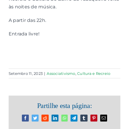
às noites de música.
Contactos
A partir das 22h.
Associações
Entrada livre!
Setembro 11, 2023
|
Associativismo
,
Cultura e Recreio
Partilhe esta página:
Facebook
Twitter
Reddit
LinkedIn
WhatsApp
Telegram
Tumblr
Pinterest
Email
(necessário
mas