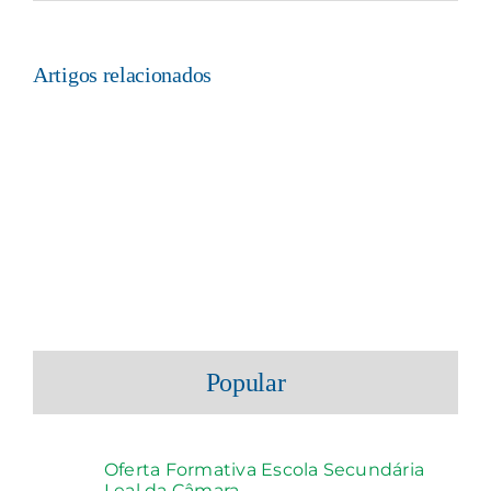
não
publicado)
Artigos relacionados
Popular
Oferta Formativa Escola Secundária
Leal da Câmara