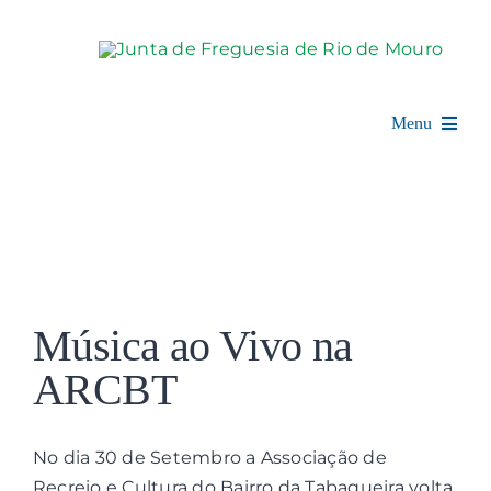
Skip
to
content
Menu
Rio de Mouro
Junta de Freguesia
View
Assembleia
Larger
Música ao Vivo na
Image
Balcão Digital
ARCBT
Notícias e Eventos
No dia 30 de Setembro a Associação de
Recreio e Cultura do Bairro da Tabaqueira volta
Espaço Cultural