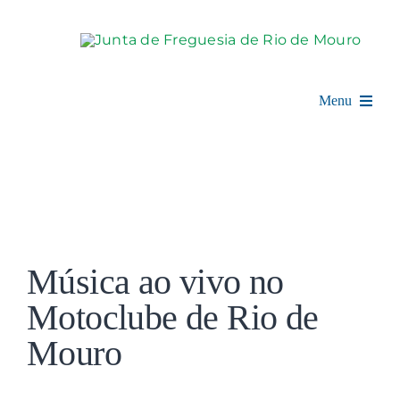
Skip
to
content
Menu
Rio de Mouro
Junta de Freguesia
View
Assembleia
Larger
Música ao vivo no
Image
Balcão Digital
Motoclube de Rio de
Mouro
Notícias e Eventos
Espaço Cultural