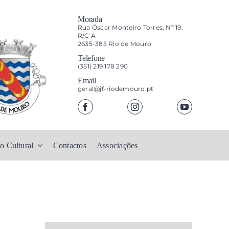
Morada
Rua Óscar Monteiro Torres, Nº 19,
R/C A
2635-385 Rio de Mouro
Telefone
(351) 219 178 290
Email
geral@jf-riodemouro.pt
o Cultural
Contactos
Associações