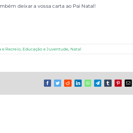
mbém deixar a vossa carta ao Pai Natal!
a e Recreio
,
Educação e Juventude
,
Natal
Facebook
Twitter
Reddit
LinkedIn
WhatsApp
Telegram
Tumblr
Pinterest
Em
(n
ma
nã
pu