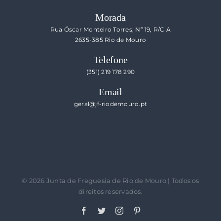
Morada
Rua Óscar Monteiro Torres, Nº 19, R/C A
2635-385 Rio de Mouro
Telefone
(351) 219 178 290
Email
geral@jf-riodemouro.pt
©
2026 Junta de Freguesia de Rio de Mouro | Todos os
direitos reservados.
Facebook
Twitter
Instagram
Pinterest