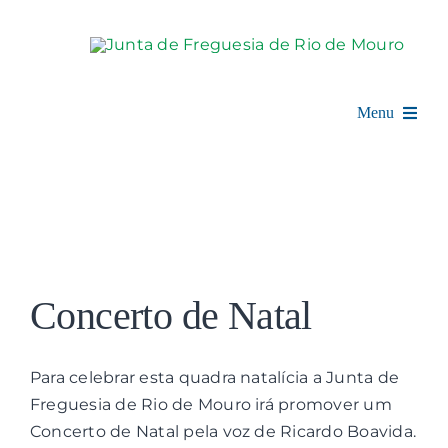
Skip
to
content
Menu
Rio de Mouro
Junta de Freguesia
View
Assembleia
Larger
Concerto de Natal
Image
Balcão Digital
Para celebrar esta quadra natalícia a Junta de
Notícias e Eventos
Freguesia de Rio de Mouro irá promover um
Concerto de Natal pela voz de Ricardo Boavida.
Espaço Cultural