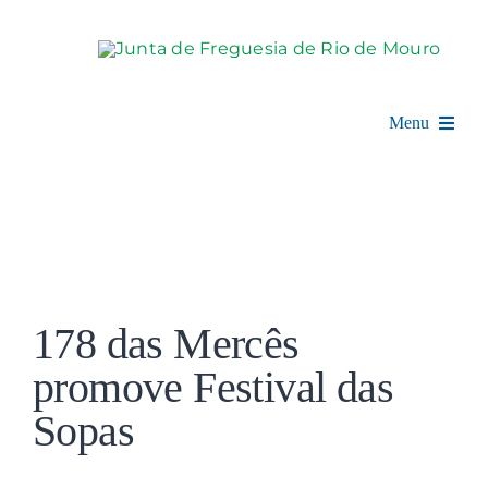
Skip
to
content
Menu
Rio de Mouro
Junta de Freguesia
View
Assembleia
Larger
178 das Mercês
Image
Balcão Digital
promove Festival das
Sopas
Notícias e Eventos
Espaço Cultural