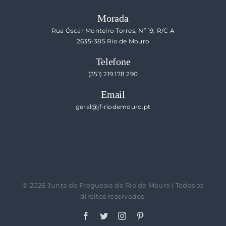
Morada
Rua Óscar Monteiro Torres, Nº 19, R/C A
2635-385 Rio de Mouro
Telefone
(351) 219 178 290
Email
geral@jf-riodemouro.pt
©
2026 Junta de Freguesia de Rio de Mouro | Todos os
direitos reservados.
Facebook
Twitter
Instagram
Pinterest