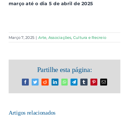
março até o dia 5 de abril de 2025
Março 7, 2025
|
Arte
,
Associações
,
Cultura e Recreio
Partilhe esta página:
Facebook
Twitter
Reddit
LinkedIn
WhatsApp
Telegram
Tumblr
Pinterest
Email
(necessário
mas
não
publicado)
Artigos relacionados