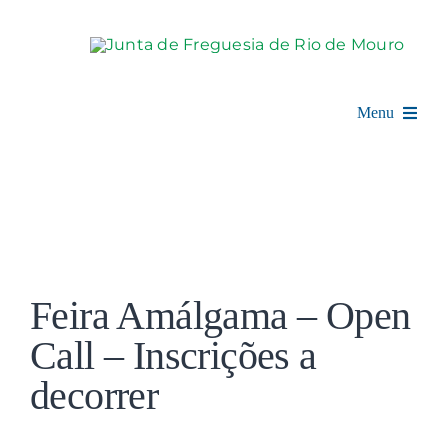
Skip
to
content
Menu
Rio de Mouro
Junta de Freguesia
View
Assembleia
Larger
Feira Amálgama – Open
Image
Balcão Digital
Call – Inscrições a
decorrer
Notícias e Eventos
Espaço Cultural