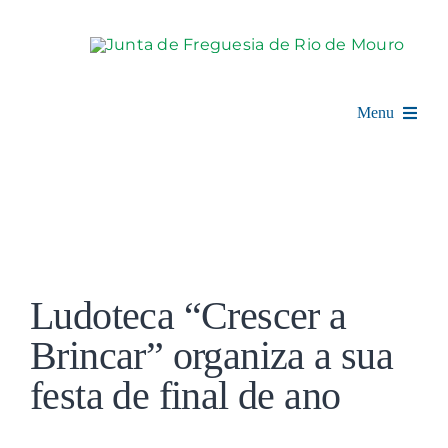
Skip
to
content
Menu
Rio de Mouro
Junta de Freguesia
View
Assembleia
Larger
Ludoteca “Crescer a
Image
Balcão Digital
Brincar” organiza a sua
festa de final de ano
Notícias e Eventos
Espaço Cultural