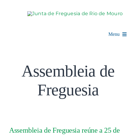
Skip
to
content
Menu
Rio de Mouro
Assembleia de
Junta de Freguesia
Freguesia
Assembleia
Balcão Digital
Notícias e Eventos
Assembleia de Freguesia reúne a 25 de
Espaço Cultural