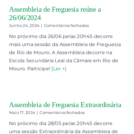
Assembleia de Freguesia reúne a
26/06/2024
em
Junho 24, 2024
|
Comentários fechados
Assembleia
No próximo dia 26/06 pelas 20h45 decorre
de
Freguesia
mais uma sessão da Assembleia de Freguesia
reúne
de Rio de Mouro. A Assembleia decorre na
a
26/06/2024
Escola Secundária Leal da Câmara em Rio de
Mouro. Participe!
[Ler +]
Assembleia de Freguesia Extraordinária
em
Maio 17, 2024
|
Comentários fechados
Assembleia
No próximo dia 28/05 pelas 20h45 decorre
de
Freguesia
uma sessão Extraordinária da Assembleia de