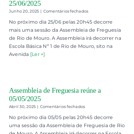
25/06/2025
em
Junho 20, 2025
|
Comentários fechados
Assembleia
No próximo dia 25/06 pelas 20h45 decorre
de
Freguesia
mais uma sessão da Assembleia de Freguesia
reúne
de Rio de Mouro. A Assembleia irá decorrer na
a
25/06/2025
Escola Básica Nº 1 de Rio de Mouro, sito na
Avenida
[Ler +]
Assembleia de Freguesia reúne a
05/05/2025
em
Abril 30, 2025
|
Comentários fechados
Assembleia
No próximo dia 05/05 pelas 20h45 decorre
de
Freguesia
uma sessão da Assembleia de Freguesia de Rio
reúne
de Mouro. A Assembleia irá decorrer na Escola