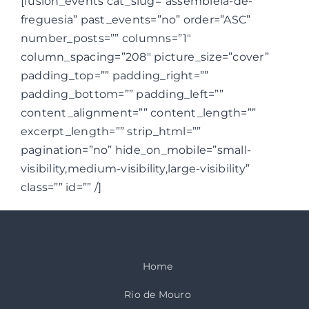
[fusion_events cat_slug=”assembleia-de-
freguesia” past_events=”no” order=”ASC”
number_posts=”” columns=”1″
column_spacing=”208″ picture_size=”cover”
padding_top=”” padding_right=””
padding_bottom=”” padding_left=””
content_alignment=”” content_length=””
excerpt_length=”” strip_html=””
pagination=”no” hide_on_mobile=”small-
visibility,medium-visibility,large-visibility”
class=”” id=”” /]
Home
Rio de Mouro