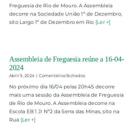
Extraordinária
Freguesia de Rio de Mouro. A Assembleia
decorre na Sociedade União 1º de Dezembro,
sito Largo 1º de Dezembro em Rio
[Ler +]
Assembleia de Freguesia reúne a 16-04-
2024
em
Abril 9, 2024
|
Comentários fechados
Assembleia
No próximo dia 16/04 pelas 20h45 decorre
de
Freguesia
mais uma sessão da Assembleia de Freguesia
reúne
de Rio de Mouro. A Assembleia decorre na
a
16-
Escola EB 1 JI Nº2 da Serra das Minas, sito na
04-
Rua
[Ler +]
2024