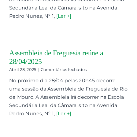
a
05/05/2025
Secundária Leal da Câmara, sito na Avenida
Pedro Nunes, Nº 1,
[Ler +]
Assembleia de Freguesia reúne a
28/04/2025
em
Abril 28, 2025
|
Comentários fechados
Assembleia
No próximo dia 28/04 pelas 20h45 decorre
de
Freguesia
uma sessão da Assembleia de Freguesia de Rio
reúne
de Mouro. A Assembleia irá decorrer na Escola
a
28/04/2025
Secundária Leal da Câmara, sito na Avenida
Pedro Nunes, Nº 1,
[Ler +]