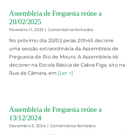
Assembleia de Freguesia reúne a
20/02/2025
em
Fevereiro 11, 2025
|
Comentários fechados
Assembleia
No próximo dia 20/02 pelas 20h45 decorre
de
Freguesia
uma sessão extraordinária da Assembleia de
reúne
Freguesia de Rio de Mouro. A Assembleia irá
a
20/02/2025
decorrer na Escola Básica de Cabra Figa, sito na
Rua da Câmara, em
[Ler +]
Assembleia de Freguesia reúne a
13/12/2024
em
Dezembro 5, 2024
|
Comentários fechados
Assembleia