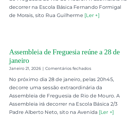
a
27
decorrer na Escola Básica Fernando Formigal
de
de Morais, sito Rua Guilherme
[Ler +]
abril
Assembleia de Freguesia reúne a 28 de
janeiro
em
Janeiro 21, 2026
|
Comentários fechados
Assembleia
No próximo dia 28 de janeiro, pelas 20h45,
de
Freguesia
decorre uma sessão extraordinária da
reúne
Assembleia de Freguesia de Rio de Mouro. A
a
28
Assembleia irá decorrer na Escola Básica 2/3
de
Padre Alberto Neto, sito na Avenida
[Ler +]
janeiro