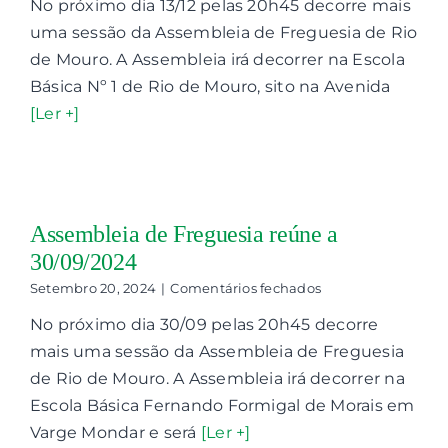
No próximo dia 13/12 pelas 20h45 decorre mais
de
Freguesia
uma sessão da Assembleia de Freguesia de Rio
reúne
de Mouro. A Assembleia irá decorrer na Escola
a
13/12/2024
Básica Nº 1 de Rio de Mouro, sito na Avenida
[Ler +]
Assembleia de Freguesia reúne a
30/09/2024
em
Setembro 20, 2024
|
Comentários fechados
Assembleia
No próximo dia 30/09 pelas 20h45 decorre
de
Freguesia
mais uma sessão da Assembleia de Freguesia
reúne
de Rio de Mouro. A Assembleia irá decorrer na
a
30/09/2024
Escola Básica Fernando Formigal de Morais em
Varge Mondar e será
[Ler +]