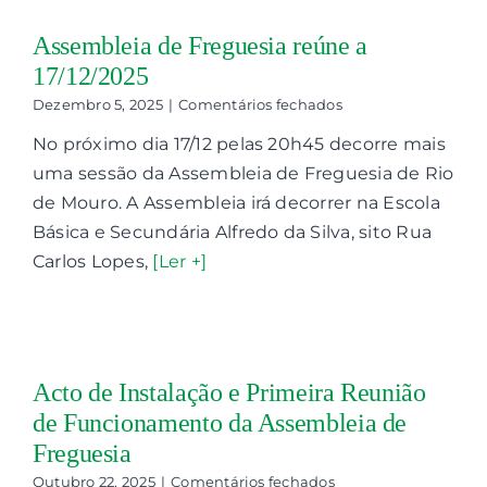
Assembleia de Freguesia reúne a
17/12/2025
em
Dezembro 5, 2025
|
Comentários fechados
Assembleia
No próximo dia 17/12 pelas 20h45 decorre mais
de
Freguesia
uma sessão da Assembleia de Freguesia de Rio
reúne
de Mouro. A Assembleia irá decorrer na Escola
a
17/12/2025
Básica e Secundária Alfredo da Silva, sito Rua
Carlos Lopes,
[Ler +]
Acto de Instalação e Primeira Reunião
de Funcionamento da Assembleia de
Freguesia
em
Outubro 22, 2025
|
Comentários fechados