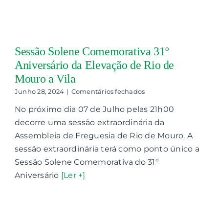
Sessão Solene Comemorativa 31º
Aniversário da Elevação de Rio de
Mouro a Vila
em
Junho 28, 2024
|
Comentários fechados
Sessão
No próximo dia 07 de Julho pelas 21h00
Solene
Comemorativa
decorre uma sessão extraordinária da
31º
Assembleia de Freguesia de Rio de Mouro. A
Aniversário
da
sessão extraordinária terá como ponto único a
Elevação
Sessão Solene Comemorativa do 31º
de
Aniversário
[Ler +]
Rio
de
Mouro
a
Vila