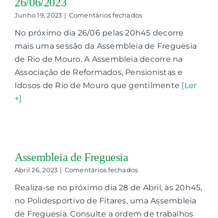
26/06/2023
Santos
em
Peixe
Junho 19, 2023
|
Comentários fechados
Assembleia
No próximo dia 26/06 pelas 20h45 decorre
de
Freguesia
mais uma sessão da Assembleia de Freguesia
reúne
de Rio de Mouro. A Assembleia decorre na
a
26/06/2023
Associação de Reformados, Pensionistas e
Idosos de Rio de Mouro que gentilmente
[Ler
+]
Assembleia de Freguesia
em
Abril 26, 2023
|
Comentários fechados
Assembleia
Realiza-se no próximo dia 28 de Abril, às 20h45,
de
Freguesia
no Polidesportivo de Fitares, uma Assembleia
de Freguesia. Consulte a ordem de trabalhos