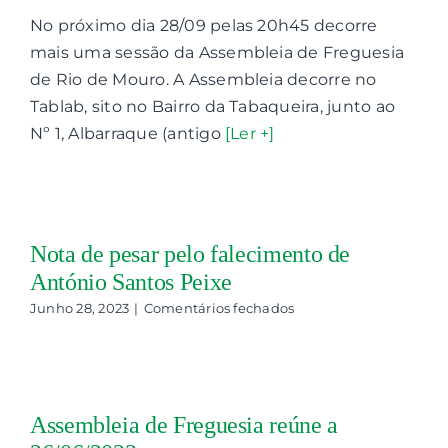
Assembleia
No próximo dia 28/09 pelas 20h45 decorre
de
Freguesia
mais uma sessão da Assembleia de Freguesia
reúne
de Rio de Mouro. A Assembleia decorre no
a
28/09/2023
Tablab, sito no Bairro da Tabaqueira, junto ao
Nº 1, Albarraque (antigo
[Ler +]
Nota de pesar pelo falecimento de
António Santos Peixe
em
Junho 28, 2023
|
Comentários fechados
Nota
de
pesar
pelo
falecimento
Assembleia de Freguesia reúne a
de
António