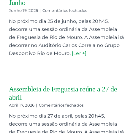
Junho
em
Junho 19, 2026
|
Comentários fechados
Contactos
Assembleia
No próximo dia 25 de junho, pelas 20h45,
de
Freguesia
decorre uma sessão ordinária da Assembleia
Associações
reúne
de Freguesia de Rio de Mouro. A Assembleia irá
a
25
decorrer no Auditório Carlos Correia no Grupo
de
Desportivo Rio de Mouro,
[Ler +]
Junho
Assembleia de Freguesia reúne a 27 de
abril
em
Abril 17, 2026
|
Comentários fechados
Assembleia
No próximo dia 27 de abril, pelas 20h45,
de
Freguesia
decorre uma sessão ordinária da Assembleia
reúne
de Freguesia de Rio de Mouro. A Assembleia irá