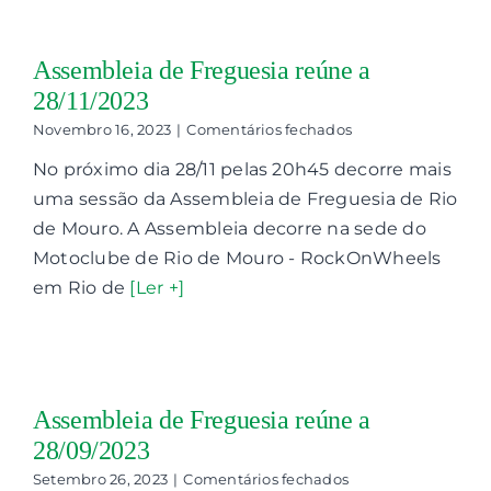
Assembleia de Freguesia reúne a
28/11/2023
em
Novembro 16, 2023
|
Comentários fechados
Assembleia
No próximo dia 28/11 pelas 20h45 decorre mais
de
Freguesia
uma sessão da Assembleia de Freguesia de Rio
reúne
de Mouro. A Assembleia decorre na sede do
a
28/11/2023
Motoclube de Rio de Mouro - RockOnWheels
em Rio de
[Ler +]
Assembleia de Freguesia reúne a
28/09/2023
em
Setembro 26, 2023
|
Comentários fechados