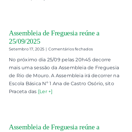
Acto
de
Instalação
e
Primeira
Assembleia de Freguesia reúne a
Reunião
de
25/09/2025
Funcionamento
da
em
Setembro 17, 2025
|
Comentários fechados
Assembleia
Assembleia
No próximo dia 25/09 pelas 20h45 decorre
de
de
Freguesia
Freguesia
mais uma sessão da Assembleia de Freguesia
reúne
de Rio de Mouro. A Assembleia irá decorrer na
a
25/09/2025
Escola Básica Nº 1 Ana de Castro Osório, sito
Praceta das
[Ler +]
Assembleia de Freguesia reúne a