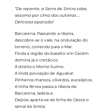
José Gomes Ferreira
“De repente, a Serra de Sintra sobe,
assoma por cima dos outeiros …
José Lopes de Oliveira
Deliciosa aparição!
Júlia de Azevedo Leal da Câmara
Barcarena. Passando a ribeira,
descobre-se o vale, na ondulação do
terreno, correndo para o Mar.
Maria de Lourdes Carvalho Faria
Finda a região do basalto: em Cacém
domina já o cretácico.
Marques Ribeiro
À direita o Monte Suímo.
A linda povoação de Agualva!
Pinheiros mansos, olivedos, eucaliptos.
Rogério Humberto Alves Machado de Souza
A linha férrea passa a ribeira de
Barcarena, ladeia-a.
Tomás Júlio Leal da Câmara
Depois aparta-se da linha do Oeste o
ramal de Sintra.