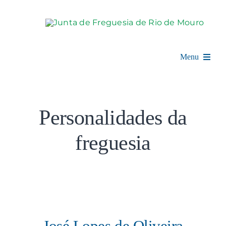
Skip
to
content
Menu
Rio de Mouro
Personalidades da
Junta de Freguesia
freguesia
Assembleia
Balcão Digital
Notícias e Eventos
José Lopes de Oliveira
Espaço Cultural