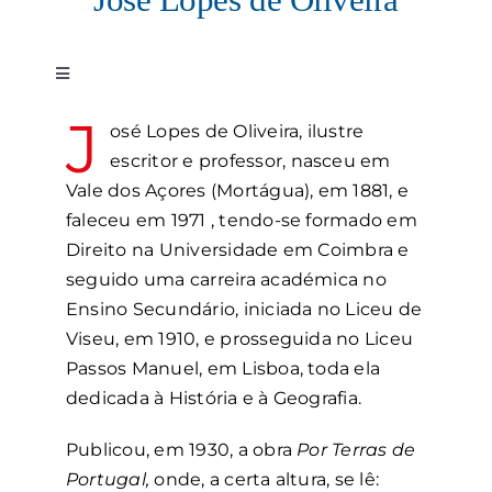
Contactos
Toggle
Navigation
J
Associações
Aquilino Ribeiro
osé Lopes de Oliveira, ilustre
escritor e professor, nasceu em
Vale dos Açores (Mortágua), em 1881, e
Arnaldo Redondo Adães Bermudes
faleceu em 1971 , tendo-se formado em
Direito na Universidade em Coimbra e
Bento José Esteves Faria
seguido uma carreira académica no
Ensino Secundário, iniciada no Liceu de
Viseu, em 1910, e prosseguida no Liceu
Francisco dos Santos
Passos Manuel, em Lisboa, toda ela
dedicada à História e à Geografia.
Joaquim Correia de Freitas
Publicou, em 1930, a obra
Por Terras de
Portugal,
onde, a certa altura, se lê: