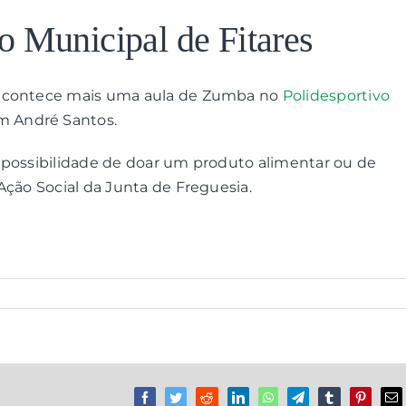
o Municipal de Fitares
 acontece mais uma aula de Zumba no
Polidesportivo
m André Santos.
 possibilidade de doar um produto alimentar ou de
Ação Social da Junta de Freguesia.
Facebook
Twitter
Reddit
LinkedIn
WhatsApp
Telegram
Tumblr
Pinterest
Em