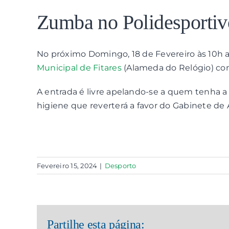
View
Larger
Zumba no Polidesportiv
Image
No próximo Domingo, 18 de Fevereiro às 10h
Municipal de Fitares
(Alameda do Relógio) co
A entrada é livre apelando-se a quem tenha a
higiene que reverterá a favor do Gabinete de 
Fevereiro 15, 2024
|
Desporto
Partilhe esta página: