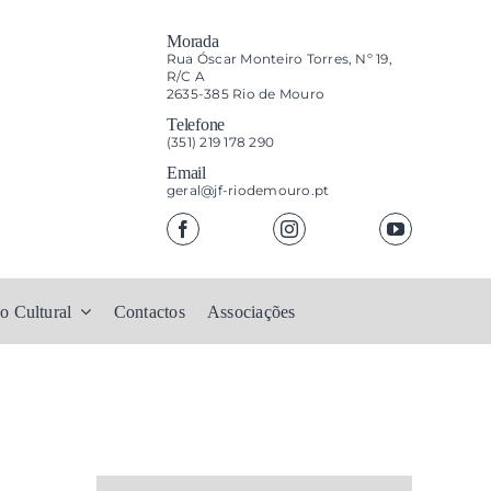
Morada
Rua Óscar Monteiro Torres, Nº 19,
R/C A
2635-385 Rio de Mouro
Telefone
(351) 219 178 290
Email
geral@jf-riodemouro.pt
o Cultural
Contactos
Associações