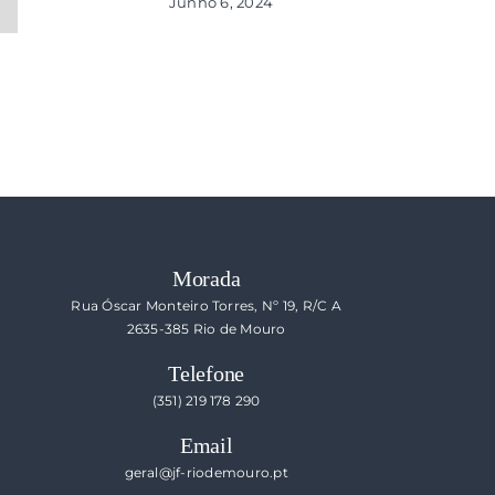
Junho 6, 2024
ecessário
s
o
blicado)
Morada
Rua Óscar Monteiro Torres, Nº 19, R/C A
2635-385 Rio de Mouro
Telefone
(351) 219 178 290
Email
geral@jf-riodemouro.pt