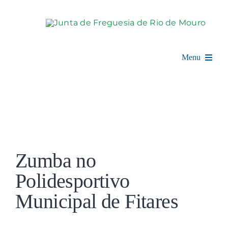
Skip
to
content
Menu
Rio de Mouro
Junta de Freguesia
View
Assembleia
Larger
Zumba no
Image
Balcão Digital
Polidesportivo
Municipal de Fitares
Notícias e Eventos
Espaço Cultural