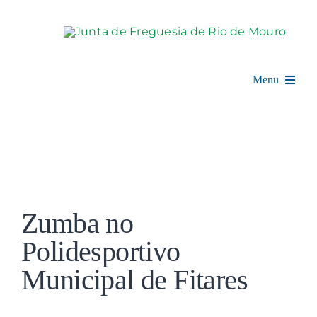
Skip
to
content
Menu
Rio de Mouro
Junta de Freguesia
View
Assembleia
Larger
Zumba no
Image
Balcão Digital
Polidesportivo
Municipal de Fitares
Notícias e Eventos
Espaço Cultural