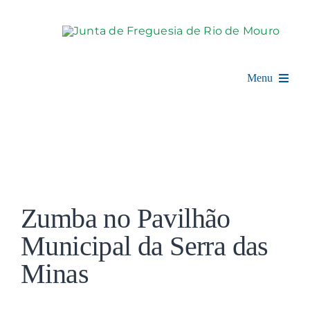
Skip
to
content
Menu
Rio de Mouro
Junta de Freguesia
View
Assembleia
Larger
Zumba no Pavilhão
Image
Balcão Digital
Municipal da Serra das
Minas
Notícias e Eventos
Espaço Cultural