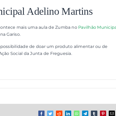
cipal Adelino Martins
acontece mais uma aula de Zumba no
Pavilhão Municipa
na Gariso.
 possibilidade de doar um produto alimentar ou de
Ação Social da Junta de Freguesia.
Facebook
Twitter
Reddit
LinkedIn
WhatsApp
Telegram
Tumblr
Pinterest
Em