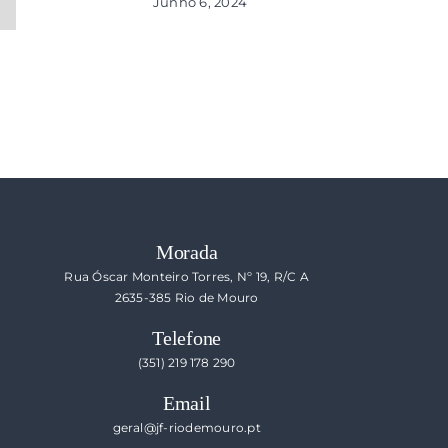
Junho 6, 2024
ecessário
s
o
blicado)
Morada
Rua Óscar Monteiro Torres, Nº 19, R/C A
2635-385 Rio de Mouro
Telefone
(351) 219 178 290
Email
geral@jf-riodemouro.pt