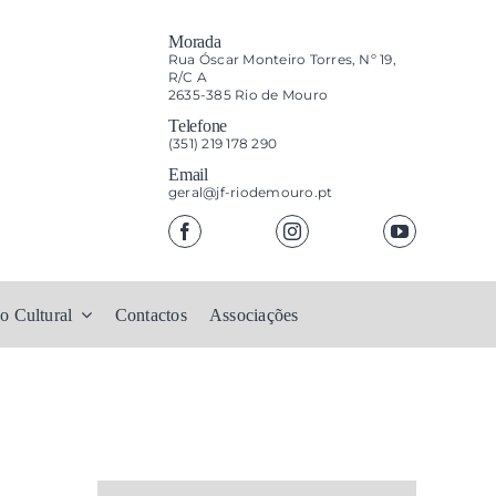
Morada
Rua Óscar Monteiro Torres, Nº 19,
R/C A
2635-385 Rio de Mouro
Telefone
(351) 219 178 290
Email
geral@jf-riodemouro.pt
o Cultural
Contactos
Associações