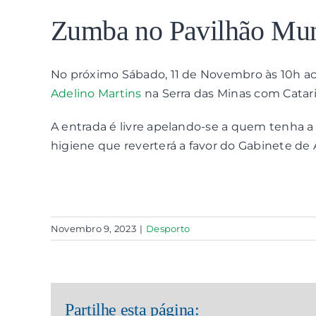
View
Larger
Zumba no Pavilhão Muni
Image
No próximo Sábado, 11 de Novembro às 10h 
Adelino Martins
na Serra das Minas com Catari
A entrada é livre apelando-se a quem tenha a
higiene que reverterá a favor do Gabinete de 
Novembro 9, 2023
|
Desporto
Partilhe esta página: