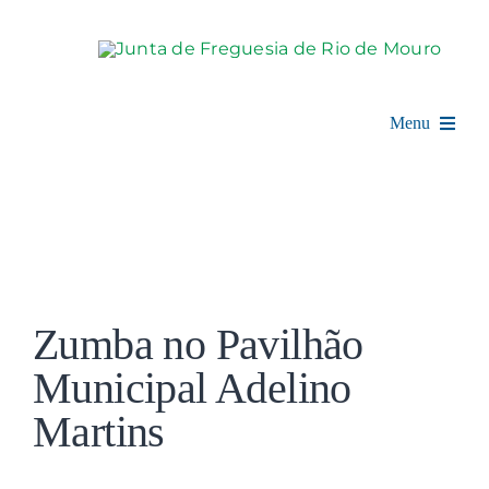
Skip
to
content
Menu
Rio de Mouro
Junta de Freguesia
View
Assembleia
Larger
Zumba no Pavilhão
Image
Balcão Digital
Municipal Adelino
Martins
Notícias e Eventos
Espaço Cultural