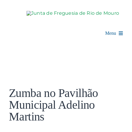
Skip
to
content
Menu
Rio de Mouro
Junta de Freguesia
View
Assembleia
Larger
Zumba no Pavilhão
Image
Balcão Digital
Municipal Adelino
Martins
Notícias e Eventos
Espaço Cultural