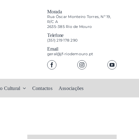
Morada
Rua Óscar Monteiro Torres, Nº 19,
R/C A
2635-385 Rio de Mouro
Telefone
(351) 219 178 290
Email
geral@jf-riodemouro.pt
o Cultural
Contactos
Associações