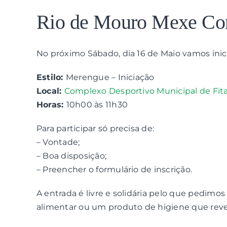
View
Larger
Rio de Mouro Mexe Co
Image
No próximo Sábado, dia 16 de Maio vamos inic
Estilo:
Merengue – Iniciação
Local:
Complexo Desportivo Municipal de Fit
Horas:
10h00 às 11h30
Para participar só precisa de:
– Vontade;
– Boa disposição;
– Preencher o formulário de inscrição.
A entrada é livre e solidária pelo que pedim
alimentar ou um produto de higiene que rever