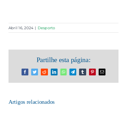
Abril 16, 2024
|
Desporto
Partilhe esta página:
Facebook
Twitter
Reddit
LinkedIn
WhatsApp
Telegram
Tumblr
Pinterest
Email
(necessário
mas
não
publicado)
Artigos relacionados