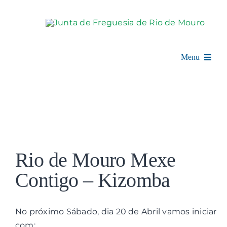
Skip
to
content
Menu
Rio de Mouro
Junta de Freguesia
View
Assembleia
Larger
Rio de Mouro Mexe
Image
Balcão Digital
Contigo – Kizomba
Notícias e Eventos
No próximo Sábado, dia 20 de Abril vamos iniciar
com:
Espaço Cultural