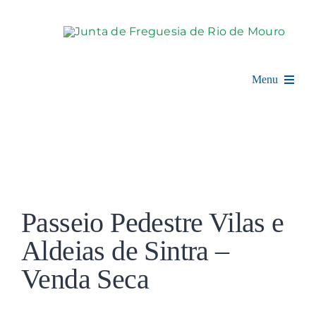
Skip
to
content
Menu
Rio de Mouro
Junta de Freguesia
View
Assembleia
Larger
Passeio Pedestre Vilas e
Image
Balcão Digital
Aldeias de Sintra –
Venda Seca
Notícias e Eventos
Espaço Cultural