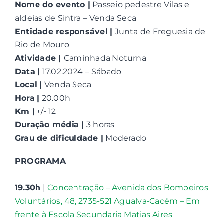
Nome do evento |
Passeio pedestre Vilas e
aldeias de Sintra – Venda Seca
Contactos
Entidade responsável |
Junta de Freguesia de
Rio de Mouro
Associações
Atividade |
Caminhada Noturna
Data |
17.02.2024 – Sábado
Local |
Venda Seca
Hora |
20.00h
Km |
+/- 12
Duração média |
3 horas
Grau de dificuldade |
Moderado
PROGRAMA
19.30h
|
Concentração – Avenida dos Bombeiros
Voluntários, 48, 2735-521 Agualva-Cacém – Em
frente à Escola Secundaria Matias Aires