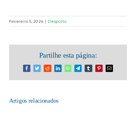
Fevereiro 5, 2024
|
Desporto
Partilhe esta página:
Facebook
Twitter
Reddit
LinkedIn
WhatsApp
Telegram
Tumblr
Pinterest
Email
(necessário
mas
não
publicado)
Artigos relacionados