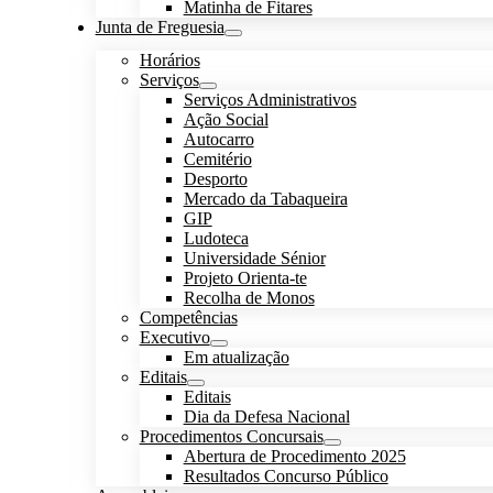
Matinha de Fitares
Junta de Freguesia
Horários
Serviços
Serviços Administrativos
Ação Social
Autocarro
Cemitério
Desporto
Mercado da Tabaqueira
GIP
Ludoteca
Universidade Sénior
Projeto Orienta-te
Recolha de Monos
Competências
Executivo
Em atualização
Editais
Editais
Dia da Defesa Nacional
Procedimentos Concursais
Abertura de Procedimento 2025
Resultados Concurso Público