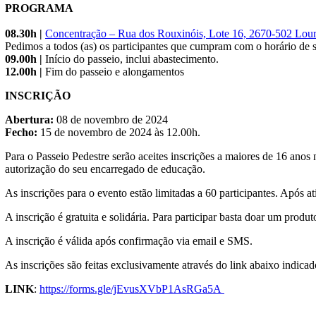
PROGRAMA
08.30h
|
Concentração – Rua dos Rouxinóis, Lote 16, 2670-502 Lou
Pedimos a todos (as) os participantes que cumpram com o horário de s
09.00h |
Início do passeio, inclui abastecimento.
12.00h
|
Fim do passeio e alongamentos
INSCRIÇÃO
Abertura:
08 de novembro de 2024
Fecho:
15 de novembro de 2024 às 12.00h.
Para o Passeio Pedestre serão aceites inscrições a maiores de 16 ano
autorização do seu encarregado de educação.
As inscrições para o evento estão limitadas a 60 participantes. Após ati
A inscrição é gratuita e solidária. Para participar basta doar um produt
A inscrição é válida após confirmação via email e SMS.
As inscrições são feitas exclusivamente através do link abaixo indicad
LINK
:
https://forms.gle/jEvusXVbP1AsRGa5A