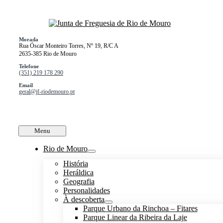
Skip
to
content
Morada
Rua Óscar Monteiro Torres, Nº 19, R/C A
2635-385 Rio de Mouro
Telefone
(351) 219 178 290
Email
geral@jf-riodemouro.pt
Menu
Rio de Mouro
História
Heráldica
Geografia
Personalidades
À descoberta
Parque Urbano da Rinchoa – Fitares
Parque Linear da Ribeira da Laje