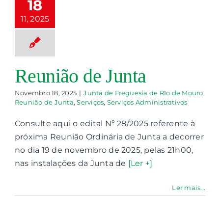
 de Freguesia de
18
Io de Mouro
11, 2025
nião de Junta
viços
Serviços
ministrativos
Reunião de Junta
Novembro 18, 2025
|
Junta de Freguesia de RIo de Mouro
,
Reunião de Junta
,
Serviços
,
Serviços Administrativos
Consulte aqui o edital Nº 28/2025 referente à
próxima Reunião Ordinária de Junta a decorrer
no dia 19 de novembro de 2025, pelas 21h00,
nas instalações da Junta de
[Ler +]
Ler mais...
eunião de