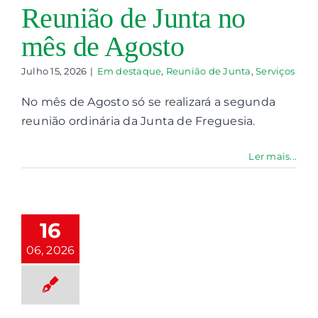
Reunião de Junta no
mês de Agosto
Julho 15, 2026
|
Em destaque
,
Reunião de Junta
,
Serviços
No mês de Agosto só se realizará a segunda
reunião ordinária da Junta de Freguesia.
Ler mais...
teração de
Data de
eunião de
16
Junta
06, 2026
 de Freguesia de
Io de Mouro
nião de Junta
Serviços