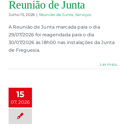
Reunião de Junta
Julho 15, 2026
|
Reunião de Junta
,
Serviços
Contactos
A Reunião de Junta marcada para o dia
Associações
29/07/2026 foi reagendada para o dia
30/07/2026 às 18h00 nas instalações da Junta
de Freguesia.
Ler mais...
eunião de
a no mês de
15
Agosto
m destaque
07, 2026
nião de Junta
Serviços