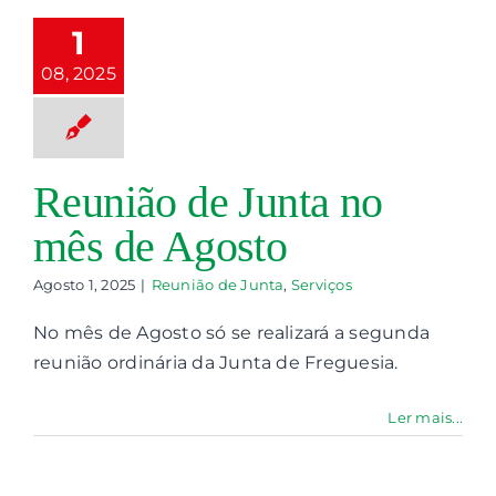
a no mês de
1
Agosto
08, 2025
nião de Junta
Serviços
Reunião de Junta no
mês de Agosto
Agosto 1, 2025
|
Reunião de Junta
,
Serviços
No mês de Agosto só se realizará a segunda
reunião ordinária da Junta de Freguesia.
Ler mais...
teração de