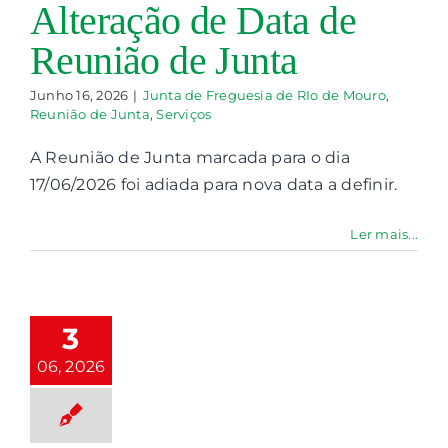
Alteração de Data de
Reunião de Junta
Junho 16, 2026
|
Junta de Freguesia de RIo de Mouro
,
Reunião de Junta
,
Serviços
A Reunião de Junta marcada para o dia
17/06/2026 foi adiada para nova data a definir.
Ler mais...
teração de
Data de
eunião de
3
Junta
06, 2026
nião de Junta
Serviços