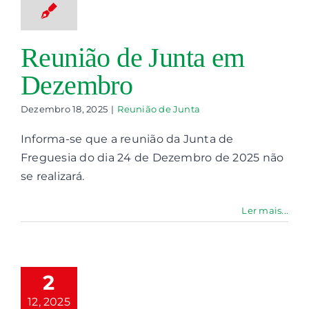
Reunião de Junta em
Dezembro
Dezembro 18, 2025
|
Reunião de Junta
Informa-se que a reunião da Junta de
Freguesia do dia 24 de Dezembro de 2025 não
se realizará.
Ler mais...
teração de
Data de
eunião de
2
Junta
12, 2025