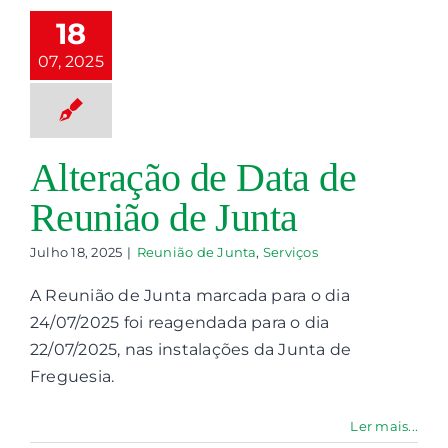
Data de
eunião de
18
Junta
07, 2025
nião de Junta
Serviços
Alteração de Data de
Reunião de Junta
Julho 18, 2025
|
Reunião de Junta
,
Serviços
A Reunião de Junta marcada para o dia
24/07/2025 foi reagendada para o dia
22/07/2025, nas instalações da Junta de
Freguesia.
Ler mais...