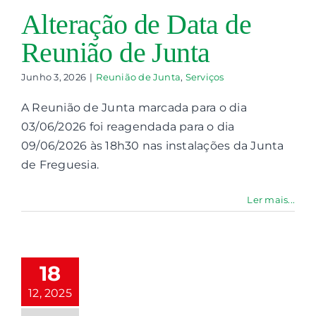
Alteração de Data de
Reunião de Junta
Junho 3, 2026
|
Reunião de Junta
,
Serviços
A Reunião de Junta marcada para o dia
03/06/2026 foi reagendada para o dia
09/06/2026 às 18h30 nas instalações da Junta
de Freguesia.
Ler mais...
eunião de
Junta em
18
ezembro
12, 2025
nião de Junta