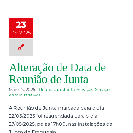
teração de
Data de
eunião de
23
Junta
05, 2025
nião de Junta
viços
Serviços
ministrativos
Alteração de Data de
Reunião de Junta
Maio 23, 2025
|
Reunião de Junta
,
Serviços
,
Serviços
Administrativos
A Reunião de Junta marcada para o dia
22/05/2025 foi reagendada para o dia
27/05/2025, pelas 17h00, nas instalações da
Junta de Freguesia.