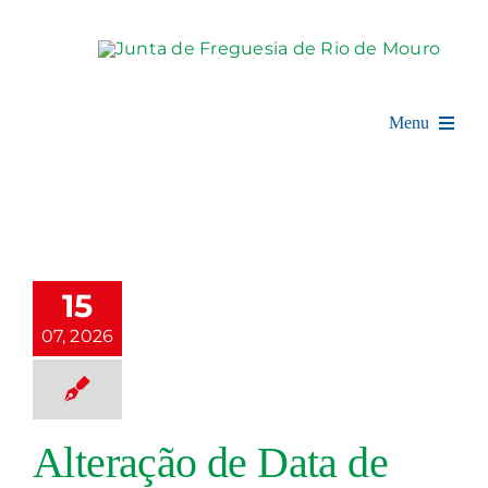
Skip
to
content
Menu
Rio de Mouro
teração de
Junta de Freguesia
Data de
eunião de
15
Assembleia
Junta
07, 2026
nião de Junta
Balcão Digital
Serviços
Notícias e Eventos
Alteração de Data de
Espaço Cultural