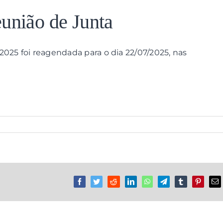
união de Junta
025 foi reagendada para o dia 22/07/2025, nas
Facebook
Twitter
Reddit
LinkedIn
WhatsApp
Telegram
Tumblr
Pinterest
Em
(n
ma
nã
pu