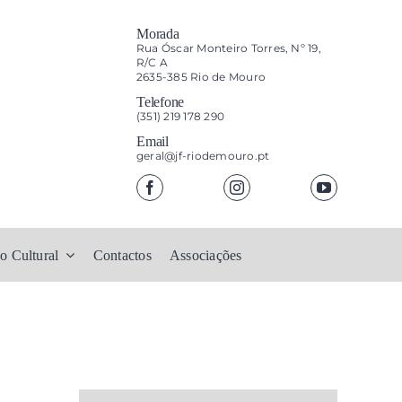
Morada
Rua Óscar Monteiro Torres, Nº 19,
R/C A
2635-385 Rio de Mouro
Telefone
(351) 219 178 290
Email
geral@jf-riodemouro.pt
o Cultural
Contactos
Associações