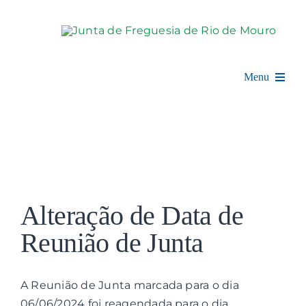
Skip
to
content
Menu
Rio de Mouro
Junta de Freguesia
View
Assembleia
Larger
Alteração de Data de
Image
Balcão Digital
Reunião de Junta
Notícias e Eventos
A Reunião de Junta marcada para o dia
06/06/2024 foi reagendada para o dia
Espaço Cultural