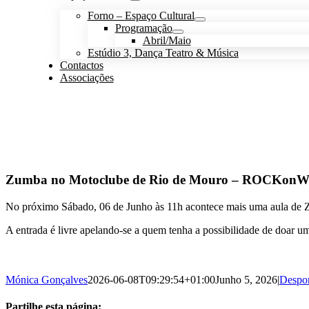
Forno – Espaço Cultural
Programação
Abril/Maio
Estúdio 3, Dança Teatro & Música
Contactos
Associações
Zumba no Motoclube de Rio de Mouro – ROCKo
No próximo Sábado, 06 de Junho às 11h acontece mais uma aula de 
A entrada é livre apelando-se a quem tenha a possibilidade de doar u
Mónica Gonçalves
2026-06-08T09:29:54+01:00
Junho 5, 2026
|
Despo
Partilhe esta página: