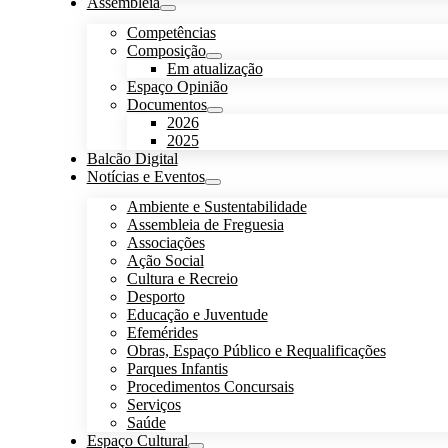
Assembleia
Competências
Composição
Em atualização
Espaço Opinião
Documentos
2026
2025
Balcão Digital
Notícias e Eventos
Ambiente e Sustentabilidade
Assembleia de Freguesia
Associações
Ação Social
Cultura e Recreio
Desporto
Educação e Juventude
Efemérides
Obras, Espaço Público e Requalificações
Parques Infantis
Procedimentos Concursais
Serviços
Saúde
Espaço Cultural