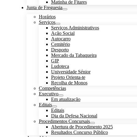
Matinha de Fitares
Junta de Freguesia
Horários
Serviços
Serviços Administrativos
Ação Social
Autocarro
Cemitério
Desporto
Mercado da Tabaqueira
GIP
Ludoteca
Universidade Sénior
Projeto Orienta-te
Recolha de Monos
Competências
Executivo
Em atualização
Editais
Editais
Dia da Defesa Nacional
Procedimentos Concursais
Abertura de Procedimento 2025
Resultados Concurso Público