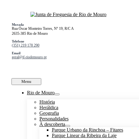
Skip
to
content
Morada
Rua Óscar Monteiro Torres, Nº 19, R/C A
2635-385 Rio de Mouro
Telefone
(351) 219 178 290
Email
geral@jf-riodemouro.pt
Menu
Rio de Mouro
História
Heráldica
Geografia
Personalidades
À descoberta
Parque Urbano da Rinchoa – Fitares
Parque Linear da Ribeira da Laje