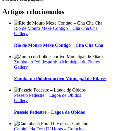
Facebook
Twitter
Reddit
LinkedIn
WhatsApp
Telegram
Tumblr
Pinterest
Email
Artigos relacionados
(necessário
mas
não
Rio de Mouro Mexe Contigo – Cha Cha Cha
publicado)
Gallery
Rio de Mouro Mexe Contigo – Cha Cha Cha
Zumba no Polidesportivo Municipal de Fitares
Gallery
Zumba no Polidesportivo Municipal de Fitares
Passeio Pedestre – Lagoa de Óbidos
Gallery
Passeio Pedestre – Lagoa de Óbidos
Caminhada Fora D’ Horas – Guincho