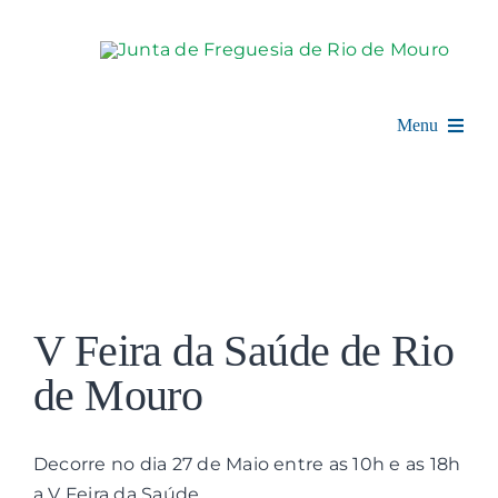
Skip
to
content
Menu
Rio de Mouro
Junta de Freguesia
View
Assembleia
Larger
V Feira da Saúde de Rio
Image
Balcão Digital
de Mouro
Notícias e Eventos
Decorre no dia 27 de Maio entre as 10h e as 18h
a V Feira da Saúde.
Espaço Cultural