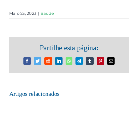
Maio 23, 2023
|
Saúde
Partilhe esta página:
Facebook
Twitter
Reddit
LinkedIn
WhatsApp
Telegram
Tumblr
Pinterest
Email
(necessário
mas
não
publicado)
Artigos relacionados