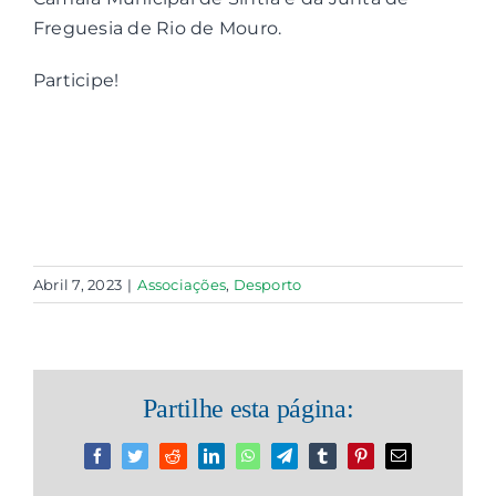
Freguesia de Rio de Mouro.
Participe!
Abril 7, 2023
|
Associações
,
Desporto
Partilhe esta página:
Facebook
Twitter
Reddit
LinkedIn
WhatsApp
Telegram
Tumblr
Pinterest
Email
(necessário
mas