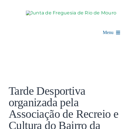
Skip
to
content
Menu
Rio de Mouro
Junta de Freguesia
View
Assembleia
Larger
Tarde Desportiva
Image
Balcão Digital
organizada pela
Associação de Recreio e
Notícias e Eventos
Cultura do Bairro da
Espaço Cultural