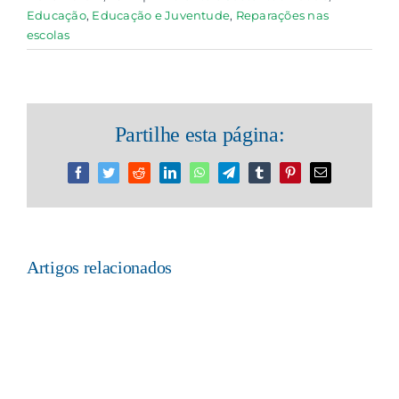
Educação
,
Educação e Juventude
,
Reparações nas
escolas
Partilhe esta página:
Facebook
Twitter
Reddit
LinkedIn
WhatsApp
Telegram
Tumblr
Pinterest
Email
(necessário
mas
não
publicado)
Artigos relacionados