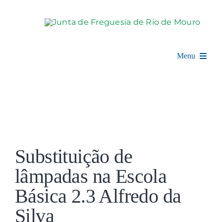
Skip
to
content
Menu
Rio de Mouro
Junta de Freguesia
View
Assembleia
Larger
Substituição de
Image
Balcão Digital
lâmpadas na Escola
Básica 2.3 Alfredo da
Notícias e Eventos
Silva
Espaço Cultural