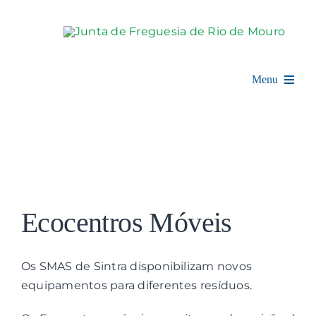
Skip
to
content
Menu
Rio de Mouro
Junta de Freguesia
View
Assembleia
Larger
Ecocentros Móveis
Image
Balcão Digital
Os SMAS de Sintra disponibilizam novos
Notícias e Eventos
equipamentos para diferentes resíduos.
Espaço Cultural