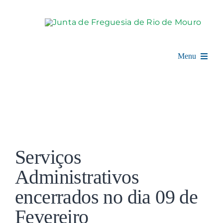
Skip
to
content
Menu
Rio de Mouro
Junta de Freguesia
View
Assembleia
Larger
Serviços
Image
Balcão Digital
Administrativos
encerrados no dia 09 de
Notícias e Eventos
Fevereiro
Espaço Cultural