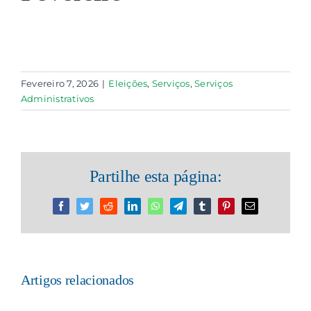
Contactos
Associações
Fevereiro 7, 2026
|
Eleições
,
Serviços
,
Serviços
Administrativos
Partilhe esta página:
Facebook
Twitter
Reddit
LinkedIn
WhatsApp
Telegram
Tumblr
Pinterest
Email
(necessário
mas
não
publicado)
Artigos relacionados