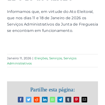
Informamos que, em virtude do Ato Eleitoral,
Contactos
que nos dias 11 e 18 de Janeiro de 2026 os
Serviços Administrativos da Junta de Freguesia
Associações
se encontram em funcionamento.
Janeiro 11, 2026
|
Eleições
,
Serviços
,
Serviços
Administrativos
Partilhe esta página:
Facebook
Twitter
Reddit
LinkedIn
WhatsApp
Telegram
Tumblr
Pinterest
Email
(necessário