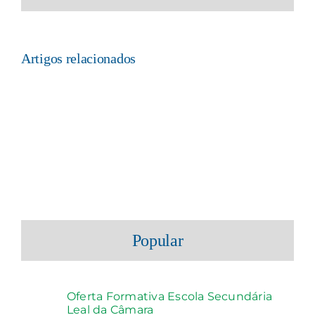
mas
não
publicado)
Artigos relacionados
Popular
Oferta Formativa Escola Secundária
Leal da Câmara