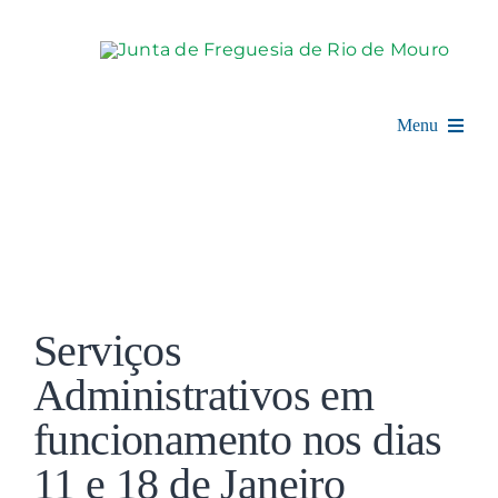
Skip
to
content
Menu
Rio de Mouro
Junta de Freguesia
View
Assembleia
Larger
Serviços
Image
Balcão Digital
Administrativos em
funcionamento nos dias
Notícias e Eventos
11 e 18 de Janeiro
Espaço Cultural