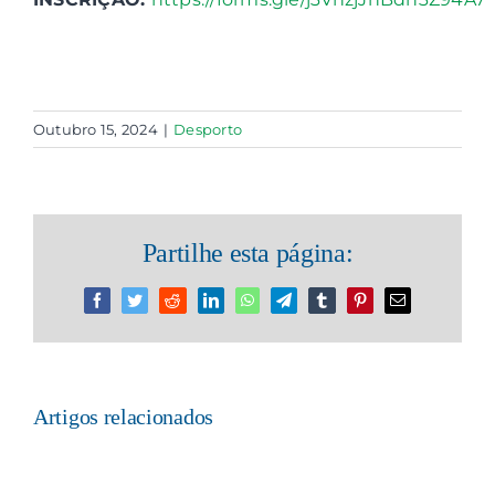
Outubro 15, 2024
|
Desporto
Partilhe esta página:
Facebook
Twitter
Reddit
LinkedIn
WhatsApp
Telegram
Tumblr
Pinterest
Email
(necessário
mas
não
publicado)
Artigos relacionados