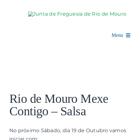
Skip
to
content
Menu
Rio de Mouro
Junta de Freguesia
View
Assembleia
Larger
Rio de Mouro Mexe
Image
Balcão Digital
Contigo – Salsa
Notícias e Eventos
No próximo Sábado, dia 19 de Outubro vamos
iniciar com:
Espaço Cultural