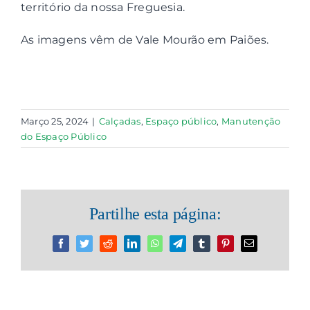
território da nossa Freguesia.
Contactos
As imagens vêm de Vale Mourão em Paiões.
Associações
Março 25, 2024
|
Calçadas
,
Espaço público
,
Manutenção
do Espaço Público
Partilhe esta página:
Facebook
Twitter
Reddit
LinkedIn
WhatsApp
Telegram
Tumblr
Pinterest
Email
(necessário
mas
não
publicado)