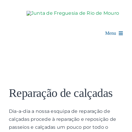
Skip
to
content
Menu
Rio de Mouro
Junta de Freguesia
View
Assembleia
Larger
Reparação de calçadas
Image
Balcão Digital
Dia-a-dia a nossa esquipa de reparação de
Notícias e Eventos
calçadas procede à reparação e reposição de
passeios e calçadas um pouco por todo o
Espaço Cultural