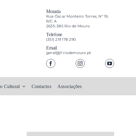
Morada
Rua Óscar Monteiro Torres, Nº 19,
R/C A
2635-385 Rio de Mouro
Telefone
(351) 219 178 290
Email
geral@jf-riodemouro.pt
o Cultural
Contactos
Associações