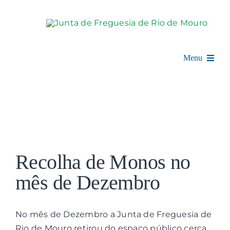
Skip
to
content
Menu
Rio de Mouro
Junta de Freguesia
View
Assembleia
Larger
Recolha de Monos no
Image
Balcão Digital
mês de Dezembro
Notícias e Eventos
No mês de Dezembro a Junta de Freguesia de
Rio de Mouro retirou do espaço público cerca
Espaço Cultural