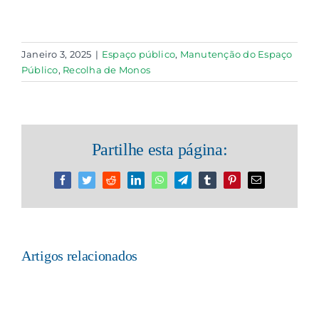
Janeiro 3, 2025
|
Espaço público
,
Manutenção do Espaço
Público
,
Recolha de Monos
Partilhe esta página:
Facebook
Twitter
Reddit
LinkedIn
WhatsApp
Telegram
Tumblr
Pinterest
Email
(necessário
mas
não
publicado)
Artigos relacionados