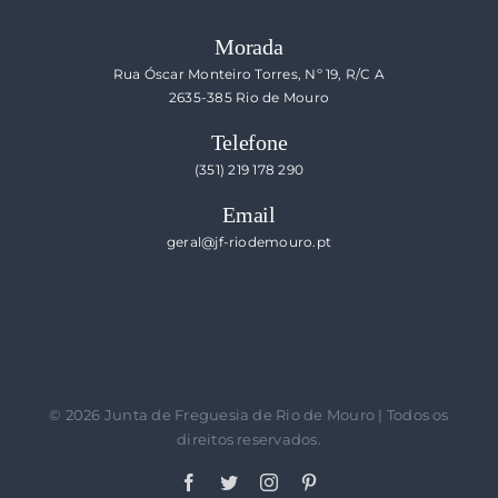
Morada
Rua Óscar Monteiro Torres, Nº 19, R/C A
2635-385 Rio de Mouro
Telefone
(351) 219 178 290
Email
geral@jf-riodemouro.pt
©
2026 Junta de Freguesia de Rio de Mouro | Todos os
direitos reservados.
Facebook
Twitter
Instagram
Pinterest