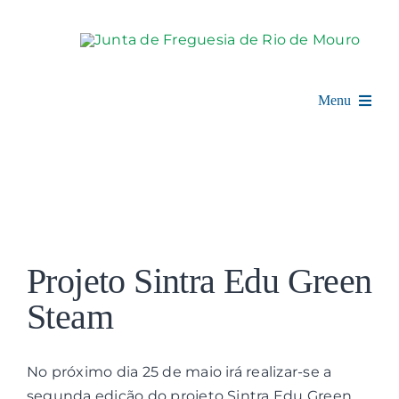
Skip
to
content
Menu
Rio de Mouro
Junta de Freguesia
View
Assembleia
Larger
Projeto Sintra Edu Green
Image
Balcão Digital
Steam
Notícias e Eventos
No próximo dia 25 de maio irá realizar-se a
segunda edição do projeto Sintra Edu Green
Espaço Cultural