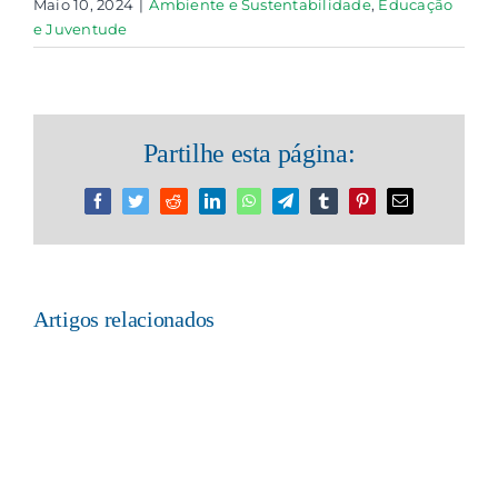
Maio 10, 2024
|
Ambiente e Sustentabilidade
,
Educação
e Juventude
Partilhe esta página:
Facebook
Twitter
Reddit
LinkedIn
WhatsApp
Telegram
Tumblr
Pinterest
Email
(necessário
mas
não
publicado)
Artigos relacionados