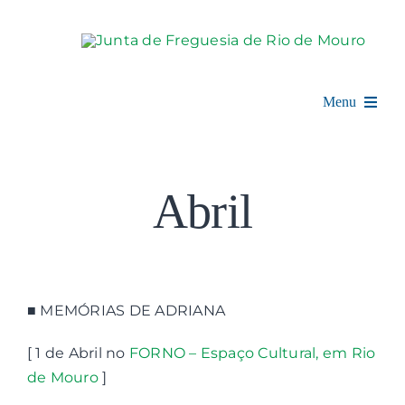
Skip
to
content
Menu
Rio de Mouro
Abril
Junta de Freguesia
Assembleia
Balcão Digital
■ MEMÓRIAS DE ADRIANA
[ 1 de Abril no
FORNO – Espaço Cultural, em Rio
Notícias e Eventos
de Mouro
]
Espaço Cultural