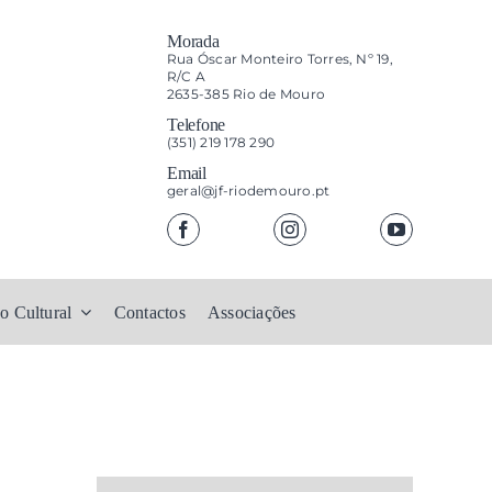
Morada
Rua Óscar Monteiro Torres, Nº 19,
R/C A
2635-385 Rio de Mouro
Telefone
(351) 219 178 290
Email
geral@jf-riodemouro.pt
o Cultural
Contactos
Associações