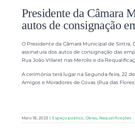
View
Larger
Presidente da Câmara Mu
Image
autos de consignação e
O Presidente da Câmara Municipal de Sintra, Dr
assinatura dos autos de consignação das empr
Rua João Villaret nas Mercês e da Requalificaçã
A cerimónia terá lugar na Segunda-feira, 22 d
Amigos e Moradores de Covas (Rua das Flores,
Maio 18, 2023
|
Espaço público
,
Obras
,
Requalificações