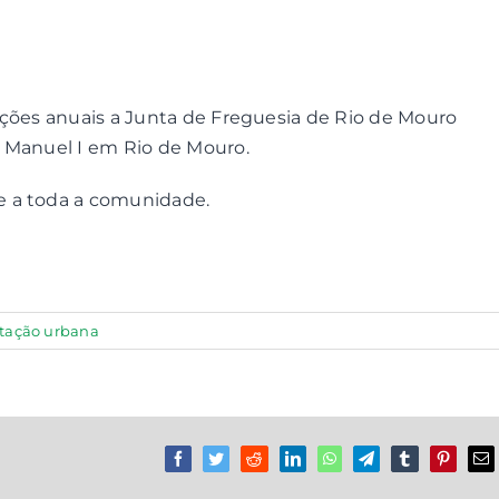
ações anuais a Junta de Freguesia de Rio de Mouro
. Manuel I em Rio de Mouro.
e a toda a comunidade.
itação urbana
Facebook
Twitter
Reddit
LinkedIn
WhatsApp
Telegram
Tumblr
Pinterest
Em
(n
ma