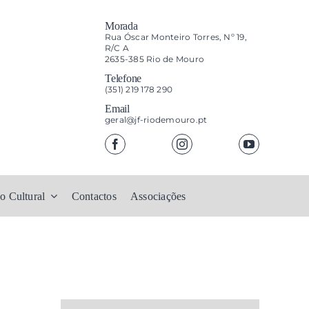
Morada
Rua Óscar Monteiro Torres, Nº 19,
R/C A
2635-385 Rio de Mouro
Telefone
(351) 219 178 290
Email
geral@jf-riodemouro.pt
o Cultural
Contactos
Associações