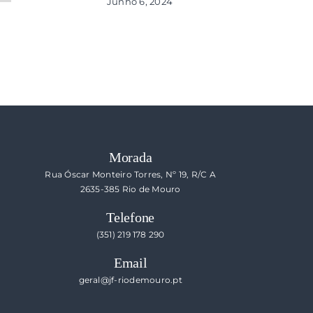
Junho 6, 2024
o
blicado)
Morada
Rua Óscar Monteiro Torres, Nº 19, R/C A
2635-385 Rio de Mouro
Telefone
(351) 219 178 290
Email
geral@jf-riodemouro.pt