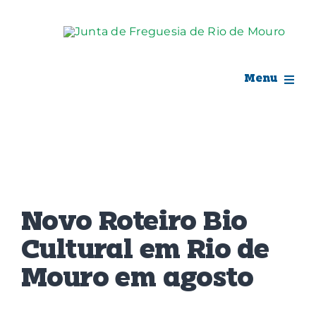
Skip
to
content
Menu
Rio de Mouro
Junta de Freguesia
View
Assembleia
Larger
Novo Roteiro Bio
Image
Balcão Digital
Cultural em Rio de
Mouro em agosto
Notícias e Eventos
Espaço Cultural