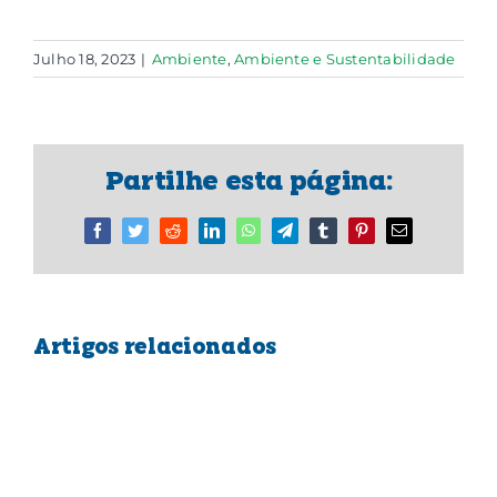
Julho 18, 2023
|
Ambiente
,
Ambiente e Sustentabilidade
Partilhe esta página:
Facebook
Twitter
Reddit
LinkedIn
WhatsApp
Telegram
Tumblr
Pinterest
Email
(necessário
mas
não
publicado)
Artigos relacionados